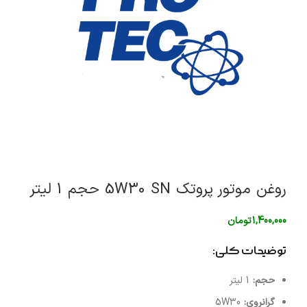
روغن موتور پروتک 5W30 SN حجم 1 لیتر
1,400,000
تومان
توضیحات کلی:
حجم:
1 لیتر
گرانروی:
5W30