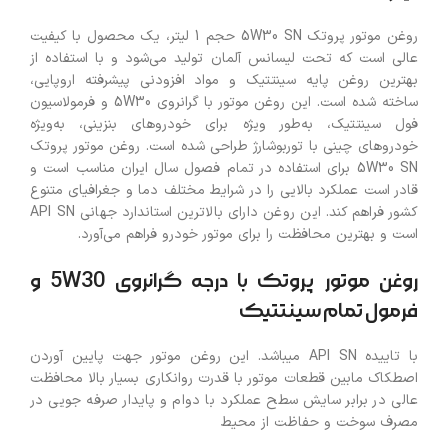
روغن موتور پروتک 5W30 SN حجم 1 لیتر، یک محصول با کیفیت
عالی است که تحت لیسانس آلمان تولید می‌شود و با استفاده از
بهترین روغن پایه سینتتیک و مواد افزودنی پیشرفته اروپایی،
ساخته شده است. این روغن موتور با گرانروی 5W30 و فرمولاسیون
فول سینتتیک، به‌طور ویژه برای خودروهای بنزینی، به‌ویژه
خودروهای چینی با توربوشارژ طراحی شده است. روغن موتور پروتک
5W30 SN برای استفاده در تمام فصول سال ایران مناسب است و
قادر است عملکرد بالایی را در شرایط مختلف دما و جغرافیای متنوع
کشور فراهم کند. این روغن دارای بالاترین استاندارد جهانی API SN
است و بهترین محافظت را برای موتور خودرو فراهم می‌آورد.
روغن موتور پروتک با درجه گرانروی 5W30 و
فرمول تمام سینتتیک
با تاییده API SN میباشد. این روغن موتور جهت پایین آوردن
اصطکاک مابین قطعات موتور با قدرت روانکاری بسیار بالا محافظت
عالی در برابر سایش سطح عملکرد با دوام و پایدار صرفه جویی در
مصرف سوخت و حفاظت از محیط