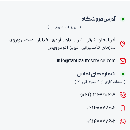
آدرس فروشگاه
( تبریز اتو سرویس )
آذربایجان شرقی، تبریز، بلوار آزادی، خیابان ملت، روبروی
سازمان تاکسیرانی، تبریز اتوسرویس
info@tabrizautoservice.com
شماره های تماس
( ساعات کاری از 9 صبح الی 21 )
34760498 (041)
09147777602
09147777602