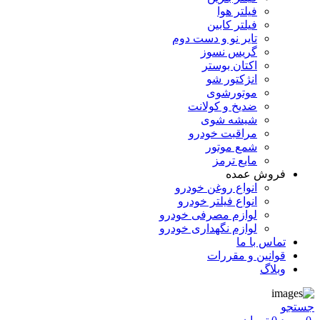
فیلتر هوا
فیلتر کابین
تایر نو و دست دوم
گریس نسوز
اکتان بوستر
انژکتور شو
موتورشوی
ضدیخ و کولانت
شیشه شوی
مراقبت خودرو
شمع موتور
مایع ترمز
فروش عمده
انواع روغن خودرو
انواع فیلتر خودرو
لوازم مصرفی خودرو
لوازم نگهداری خودرو
تماس با ما
قوانین و مقررات
وبلاگ
جستجو