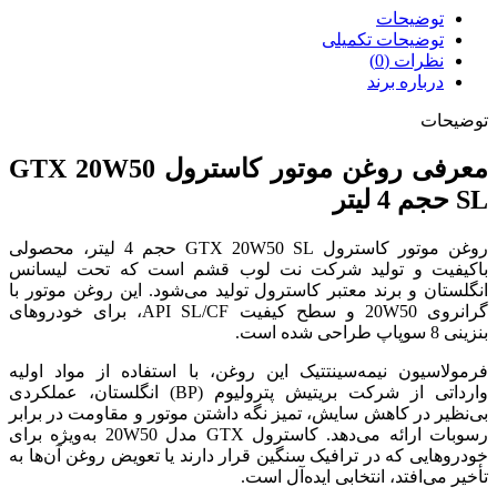
توضیحات
توضیحات تکمیلی
نظرات (0)
درباره برند
توضیحات
معرفی روغن موتور کاسترول GTX 20W50
SL حجم 4 لیتر
روغن موتور کاسترول GTX 20W50 SL حجم 4 لیتر، محصولی
باکیفیت و تولید شرکت نت لوب قشم است که تحت لیسانس
انگلستان و برند معتبر کاسترول تولید می‌شود. این روغن موتور با
گرانروی 20W50 و سطح کیفیت API SL/CF، برای خودروهای
بنزینی 8 سوپاپ طراحی شده است.
فرمولاسیون نیمه‌سینتتیک این روغن، با استفاده از مواد اولیه
وارداتی از شرکت بریتیش پترولیوم (BP) انگلستان، عملکردی
بی‌نظیر در کاهش سایش، تمیز نگه داشتن موتور و مقاومت در برابر
رسوبات ارائه می‌دهد. کاسترول GTX مدل 20W50 به‌ویژه برای
خودروهایی که در ترافیک سنگین قرار دارند یا تعویض روغن آن‌ها به
تأخیر می‌افتد، انتخابی ایده‌آل است.