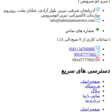
( تبریز اتو سرویس )
آذربایجان شرقی، تبریز، بلوار آزادی، خیابان ملت، روبروی
سازمان تاکسیرانی، تبریز اتوسرویس
info@tabrizautoservice.com
شماره های تماس
( ساعات کاری از 9 صبح الی 21 )
34760498 (041)
09147777602
09147777602
دسترسی های سریع
صفحه اصلی
فروشگاه
وبلاگ
تماس با ما
درباره ما
صفحه اصلی