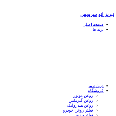
تبریز اتو سرویس
صفحه اصلی
برند ها
درباره ما
فروشگاه
روغن موتور
روغن گیربکس
روغن هیدرولیک
فیلتر روغن خودرو
فیلتر بنزین