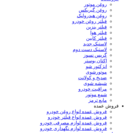
روغن موتور
روغن گیربکس
روغن هیدرولیک
فیلتر روغن خودرو
فیلتر بنزین
فیلتر هوا
فیلتر کابین
لاستیک جدید
لاستیک دست دوم
گریس نسوز
اکتان بوستر
انژکتور شو
موتورشوی
ضدیخ و کولانت
شیشه شوی
مراقبت خودرو
شمع موتور
مایع ترمز
فروش عمده
فروش عمده انواع روغن خودرو
فروش عمده انواع فیلتر خودرو
فروش عمده لوازم مصرفی خودرو
فروش عمده لوازم نگهداری خودرو