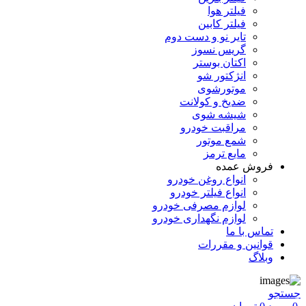
فیلتر هوا
فیلتر کابین
تایر نو و دست دوم
گریس نسوز
اکتان بوستر
انژکتور شو
موتورشوی
ضدیخ و کولانت
شیشه شوی
مراقبت خودرو
شمع موتور
مایع ترمز
فروش عمده
انواع روغن خودرو
انواع فیلتر خودرو
لوازم مصرفی خودرو
لوازم نگهداری خودرو
تماس با ما
قوانین و مقررات
وبلاگ
جستجو