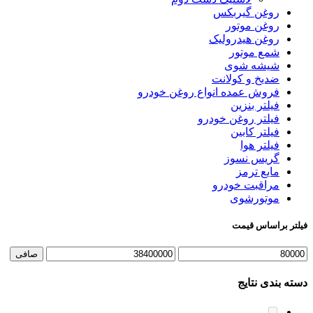
روغن گیربکس
روغن موتور
روغن هیدرولیک
شمع موتور
شیشه شوی
ضدیخ و کولانت
فروش عمده انواع روغن خودرو
فیلتر بنزین
فیلتر روغن خودرو
فیلتر کابین
فیلتر هوا
گریس نسوز
مایع ترمز
مراقبت خودرو
موتورشوی
فیلتر براساس قیمت
حداقل
حداكثر
صافی
قیمت
قيمت
دسته بندی نتایج