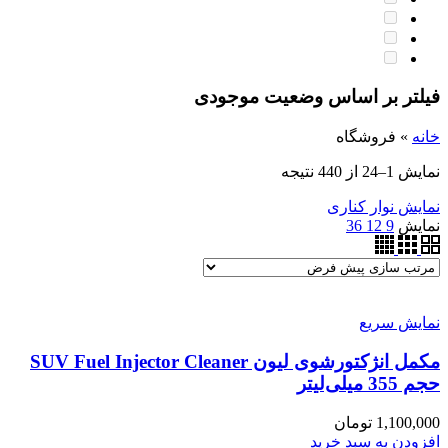
فیلتر بر اساس وضعیت موجودی
خانه
»
فروشگاه
نمایش 1–24 از 440 نتیجه
نمایش نوار کناری
نمایش
9
12
36
نمایش سریع
مکمل انژکتورشوی لیون SUV Fuel Injector Cleaner
حجم 355 میلی‌لیتر
1,100,000
تومان
افزودن به سبد خرید