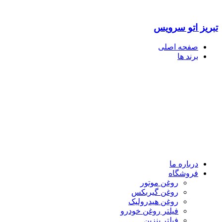
تبریز اتو سرویس
صفحه اصلی
برند ها
درباره ما
فروشگاه
روغن موتور
روغن گیربکس
روغن هیدرولیک
فیلتر روغن خودرو
فیلتر بنزین