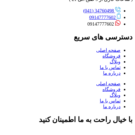
34760498 (041)
09147777602
09147777602
دسترسی های سریع
صفحه اصلی
فروشگاه
وبلاگ
تماس با ما
درباره ما
صفحه اصلی
فروشگاه
وبلاگ
تماس با ما
درباره ما
با خیال راحت به ما اطمینان کنید