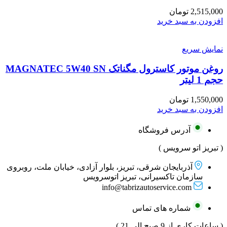
2,515,000
تومان
افزودن به سبد خرید
نمایش سریع
روغن موتور کاسترول مگناتک MAGNATEC 5W40 SN
حجم 1 لیتر
1,550,000
تومان
افزودن به سبد خرید
آدرس فروشگاه
( تبریز اتو سرویس )
آذربایجان شرقی، تبریز، بلوار آزادی، خیابان ملت، روبروی
سازمان تاکسیرانی، تبریز اتوسرویس
info@tabrizautoservice.com
شماره های تماس
( ساعات کاری از 9 صبح الی 21 )