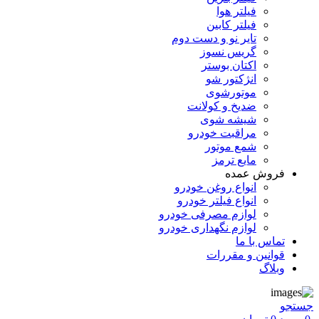
فیلتر هوا
فیلتر کابین
تایر نو و دست دوم
گریس نسوز
اکتان بوستر
انژکتور شو
موتورشوی
ضدیخ و کولانت
شیشه شوی
مراقبت خودرو
شمع موتور
مایع ترمز
فروش عمده
انواع روغن خودرو
انواع فیلتر خودرو
لوازم مصرفی خودرو
لوازم نگهداری خودرو
تماس با ما
قوانین و مقررات
وبلاگ
جستجو