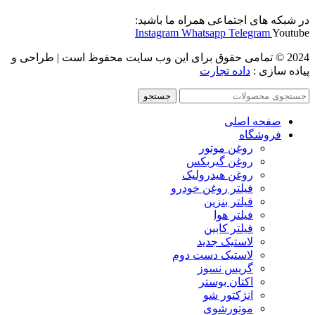
در شبکه های اجتماعی همراه ما باشید:
Instagram
Whatsapp
Telegram
Youtube
2024 © تمامی حقوق برای این وب سایت محفوظ است | طراحی و
پیاده سازی :
داده تجارت
جستجو
صفحه اصلی
فروشگاه
روغن موتور
روغن گیربکس
روغن هیدرولیک
فیلتر روغن خودرو
فیلتر بنزین
فیلتر هوا
فیلتر کابین
لاستیک جدید
لاستیک دست دوم
گریس نسوز
اکتان بوستر
انژکتور شو
موتورشوی