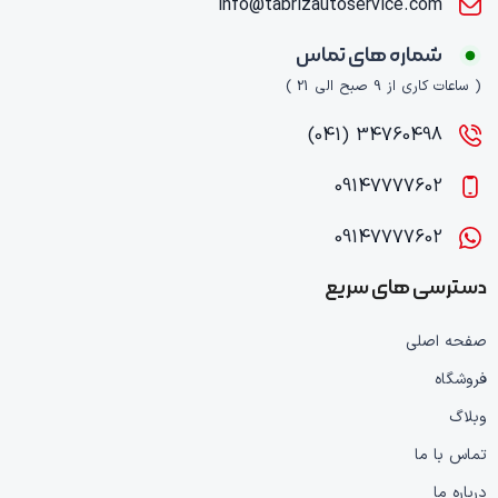
info@tabrizautoservice.com
شماره های تماس
( ساعات کاری از 9 صبح الی 21 )
34760498 (041)
09147777602
09147777602
دسترسی های سریع
صفحه اصلی
فروشگاه
وبلاگ
تماس با ما
درباره ما