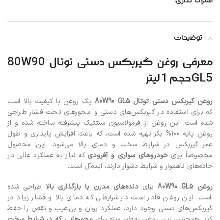
اشتراک گذاری:
توضیحات
معرفی روغن گیربکس دستی توتال 80W90
GL5 حجم 1 لیتر
روغن گیربکس دستی توتال 80W90 GL5
یک روغن با کیفیت بالا است
که برای استفاده در گیربکس‌های دستی و محورهای تحت فشار طراحی
شده است. این روغن از فرمولاسیون سنتتیک پیشرفته ساخته شده و از
روغن پایه 100% بکر تهیه شده است، که باعث افزایش پایداری و طول
عمر گیربکس در شرایط سخت و دمای بالا می‌شود. این محصول
مخصوصاً برای
خودروهای سواری و آفرودی
که نیاز به عملکرد عالی در
جاده‌های ناهموار و شرایط دشوار دارند، ایده‌آل است.
روغن 80W90 GL5
برای
دنده‌های مدرن با بارگذاری بالا
طراحی شده
است. این روغن قادر است در شرایطی که دمای بالا و فشار زیاد در
گیربکس‌های دستی وجود دارد، عملکرد روان و بی‌عیب و نقص را حفظ
کند. همچنین، این روغن به‌طور ویژه برای
محورهایی که در شرایط سخت