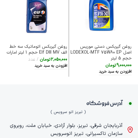
روغن گیربکس دستی موریس
روغن گیربکس اتوماتیک سه خط
رو
اصل LODEXOL-MTF 75W80 EP
الف Elf DIII MV حجم 1 لیتر امارات
آلم
حجم 5 لیتر
2,050,000
تومان
عدد
00
9,000,000
تومان
افزودن به سبد خرید
اف
افزودن به سبد خرید
آدرس فروشگاه
( تبریز اتو سرویس )
آذربایجان شرقی، تبریز، بلوار آزادی، خیابان ملت، روبروی
سازمان تاکسیرانی، تبریز اتوسرویس