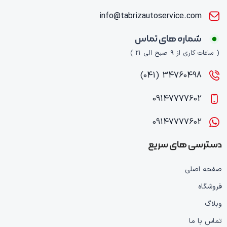
info@tabrizautoservice.com
شماره های تماس
( ساعات کاری از 9 صبح الی 21 )
34760498 (041)
09147777602
09147777602
دسترسی های سریع
صفحه اصلی
فروشگاه
وبلاگ
تماس با ما