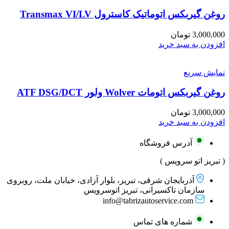
روغن گیربکس اتوماتیک کاسترول Transmax VI/LV
3,000,000
تومان
افزودن به سبد خرید
نمایش سریع
روغن گیربکس اتومات Wolver ولور ATF DSG/DCT
3,000,000
تومان
افزودن به سبد خرید
آدرس فروشگاه
( تبریز اتو سرویس )
آذربایجان شرقی، تبریز، بلوار آزادی، خیابان ملت، روبروی
سازمان تاکسیرانی، تبریز اتوسرویس
info@tabrizautoservice.com
شماره های تماس