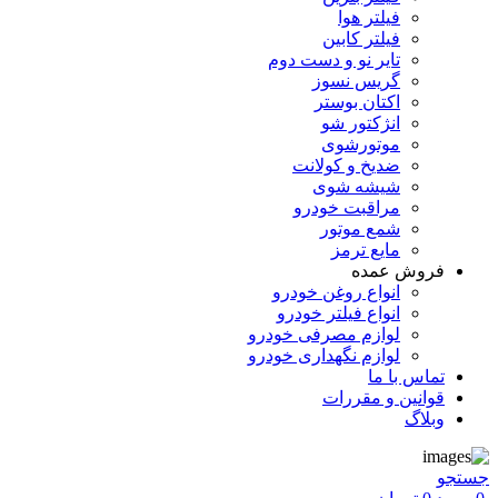
فیلتر هوا
فیلتر کابین
تایر نو و دست دوم
گریس نسوز
اکتان بوستر
انژکتور شو
موتورشوی
ضدیخ و کولانت
شیشه شوی
مراقبت خودرو
شمع موتور
مایع ترمز
فروش عمده
انواع روغن خودرو
انواع فیلتر خودرو
لوازم مصرفی خودرو
لوازم نگهداری خودرو
تماس با ما
قوانین و مقررات
وبلاگ
جستجو