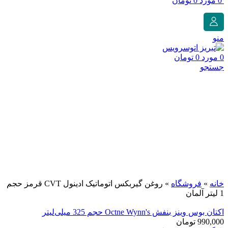
0
مورد
0
تومان
منو
0
مورد
0
تومان
جستجو
فروخته شده
برای بزرگنمایی کلیک کنید
خانه
»
فروشگاه
»
روغن گیربکس اتوماتیک ادینول CVT قرمز حجم
1 لیتر آلمان
اکتان بوس وینز بنفش Octne Wynn's حجم 325 میلی‌لیتر
990,000
تومان