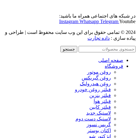
در شبکه های اجتماعی همراه ما باشید:
Instagram
Whatsapp
Telegram
Youtube
2024 © تمامی حقوق برای این وب سایت محفوظ است | طراحی و
پیاده سازی :
داده تجارت
جستجو
صفحه اصلی
فروشگاه
روغن موتور
روغن گیربکس
روغن هیدرولیک
فیلتر روغن خودرو
فیلتر بنزین
فیلتر هوا
فیلتر کابین
لاستیک جدید
لاستیک دست دوم
گریس نسوز
اکتان بوستر
انژکتور شو