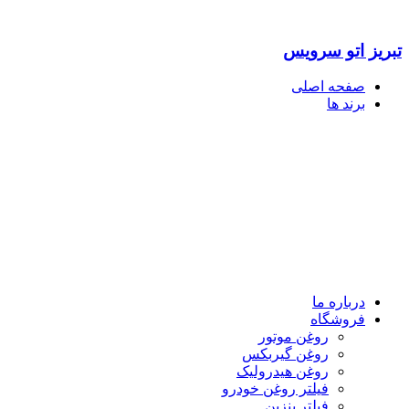
تبریز اتو سرویس
صفحه اصلی
برند ها
درباره ما
فروشگاه
روغن موتور
روغن گیربکس
روغن هیدرولیک
فیلتر روغن خودرو
فیلتر بنزین