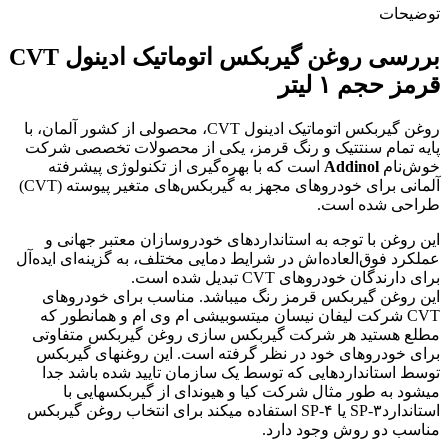
توضیحات
بررسی روغن گیربکس اتوماتیک ادینول CVT
قرمز حجم ۱ لیتر
روغن گیربکس اتوماتیک ادینول CVT، محصولی از کشور آلمان، با
پایه تمام سنتتیک و رنگ قرمز، یکی از محصولات تخصصی شرکت
خوش‌نام
Addinol
است که با بهره‌گیری از تکنولوژی پیشرفته
آلمانی برای خودروهای مجهز به گیربکس‌های متغیر پیوسته (CVT)
طراحی شده است.
این روغن با توجه به استانداردهای خودروسازان معتبر جهانی و
عملکرد فوق‌العاده‌اش در شرایط دمایی مختلف، به گزینه‌ای ایده‌آل
برای دارندگان خودروهای CVT تبدیل شده است.
این روغن گیربکس قرمز رنگ میباشد. مناسب برای خودروهای
CVT شرکت لیفان نیسان میتسوبیشی ام وی ام و همانطور که
مطلع هستید هر شرکت گیربکس سازی روغن گیربکس متفاوتی
برای خودروهای خود در نظر گرفته است. این روغنهای گیربکس
توسط استانداردهایی که توسط یک سازمان تایید شده باشد جدا
میشود به طور مثال شرکت کیا و هیوندای از گیربکسهایی با
استاندارد۳-SP یا ۴-SP استفاده میکند برای انتخاب روغن گیربکس
مناسب دو روش وجود دارد.