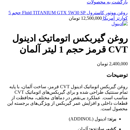
بازگشت به محصولات
روغن موتور کاسترول Fluid TITANIUM GTX 5W30 SP حجم 5
کوارتز آمریکا
12,500,000
تومان
روغن گیربکس اتوماتیک ادینول
CVT قرمز حجم 1 لیتر آلمان
2,400,000
تومان
توضیحات
روغن گیربکس اتوماتیک ادینول CVT قرمز، ساخت آلمان، با پایه
تمام سنتتیک طراحی شده و برای گیربکس‌های اتوماتیک CVT
مناسب است. عملکرد بی‌نقص در دماهای مختلف، محافظت از
قطعات داخلی و افزایش عمر گیربکس از ویژگی‌های برجسته این
محصول است.
برند:
ادینول (ADDINOL)
کشور سازنده:
آلمان