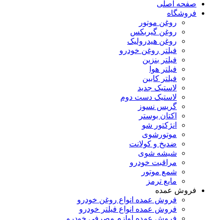
صفحه اصلی
فروشگاه
روغن موتور
روغن گیربکس
روغن هیدرولیک
فیلتر روغن خودرو
فیلتر بنزین
فیلتر هوا
فیلتر کابین
لاستیک جدید
لاستیک دست دوم
گریس نسوز
اکتان بوستر
انژکتور شو
موتورشوی
ضدیخ و کولانت
شیشه شوی
مراقبت خودرو
شمع موتور
مایع ترمز
فروش عمده
فروش عمده انواع روغن خودرو
فروش عمده انواع فیلتر خودرو
فروش عمده لوازم مصرفی خودرو