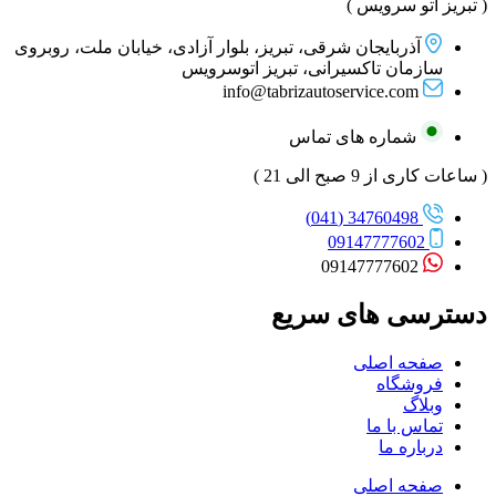
( تبریز اتو سرویس )
آذربایجان شرقی، تبریز، بلوار آزادی، خیابان ملت، روبروی
سازمان تاکسیرانی، تبریز اتوسرویس
info@tabrizautoservice.com
شماره های تماس
( ساعات کاری از 9 صبح الی 21 )
34760498 (041)
09147777602
09147777602
دسترسی های سریع
صفحه اصلی
فروشگاه
وبلاگ
تماس با ما
درباره ما
صفحه اصلی