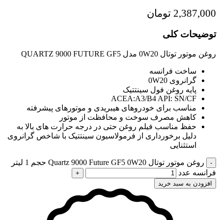
2,387,000
تومان
توضیحات کلی
روغن موتور توتال 0W20 مدل QUARTZ 9000 FUTURE GF5
ساخت فرانسه
گرانروی 0W20
پایه روغن فول سینتتیک
ACEA:A3/B4 API: SN/CF
مناسب برای خودروهای هیبریدی و موتورهای پیشرفته
کاهش مصرف سوخت و محافظت از موتور
حفظ مناسب فیلم روغن حتی در درجه حرارت های بالا به
دلیل برخورداری از فرمولاسیون سینتتیک با شاخص گرانروی
استثنایی
روغن موتور توتال Quartz 9000 Future GF5 0W20 حجم 1 لیتر
فرانسه عدد
افزودن به سبد خرید