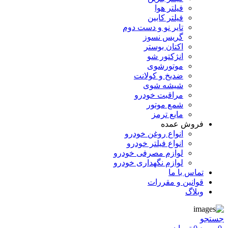
فیلتر هوا
فیلتر کابین
تایر نو و دست دوم
گریس نسوز
اکتان بوستر
انژکتور شو
موتورشوی
ضدیخ و کولانت
شیشه شوی
مراقبت خودرو
شمع موتور
مایع ترمز
فروش عمده
انواع روغن خودرو
انواع فیلتر خودرو
لوازم مصرفی خودرو
لوازم نگهداری خودرو
تماس با ما
قوانین و مقررات
وبلاگ
جستجو