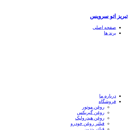
تبریز اتو سرویس
صفحه اصلی
برند ها
درباره ما
فروشگاه
روغن موتور
روغن گیربکس
روغن هیدرولیک
فیلتر روغن خودرو
فیلتر بنزین