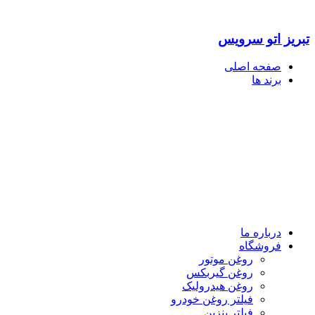
تبریز اتو سرویس
صفحه اصلی
برند ها
درباره ما
فروشگاه
روغن موتور
روغن گیربکس
روغن هیدرولیک
فیلتر روغن خودرو
فیلتر بنزین