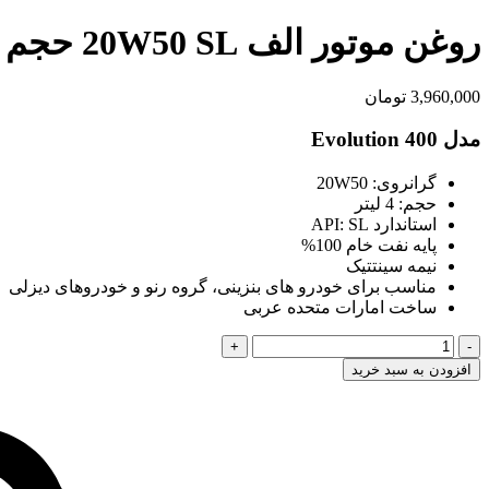
روغن موتور الف 20W50 SL حجم 4 لیتر اماراتی
3,960,000
تومان
مدل Evolution 400
گرانروی: 20W50
حجم: 4 لیتر
استاندارد API: SL
پایه نفت خام 100%
نیمه سینتتیک
مناسب برای
خودرو های بنزینی، گروه رنو و خودروهای دیزلی
ساخت امارات متحده عربی
روغن
موتور
افزودن به سبد خرید
الف
20W50
SL
حجم
4
لیتر