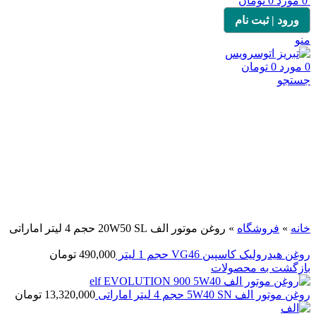
0
مورد
0
تومان
ورود | ثبت نام
منو
0
مورد
0
تومان
جستجو
برای بزرگنمایی کلیک کنید
خانه
»
فروشگاه
»
روغن موتور الف 20W50 SL حجم 4 لیتر اماراتی
روغن هیدرولیک کاسپین VG46 حجم 1 لیتر
490,000
تومان
بازگشت به محصولات
روغن موتور الف 5W40 SN حجم 4 لیتر اماراتی
13,320,000
تومان