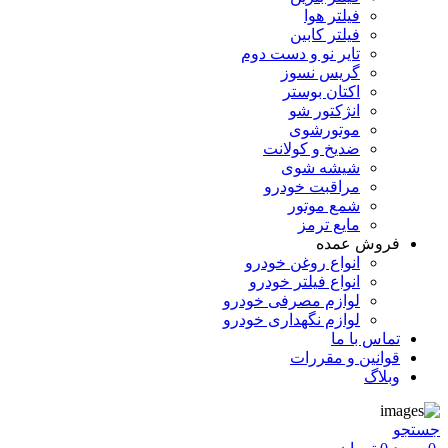
فیلتر هوا
فیلتر کابین
تایر نو و دست دوم
گریس نسوز
اکتان بوستر
انژکتور شو
موتورشوی
ضدیخ و کولانت
شیشه شوی
مراقبت خودرو
شمع موتور
مایع ترمز
فروش عمده
انواع روغن خودرو
انواع فیلتر خودرو
لوازم مصرفی خودرو
لوازم نگهداری خودرو
تماس با ما
قوانین و مقررات
وبلاگ
جستجو