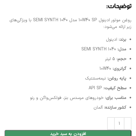
توضیحات:
روغن موتور ادینول 10W40 SP مدل SEMI SYNTH 1040 با ویژگی‌های
زیر ارائه می‌شود:
برند:
ادینول
مدل:
SEMI SYNTH 1040
حجم:
5 لیتر
گرانروی:
10W40
پایه روغن:
نیمه‌سنتتیک
سطح کیفیت:
API SP
مناسب برای:
خودروهای مرسدس بنز، فولکس‌واگن و رنو
کشور سازنده:
آلمان
افزودن به سبد خرید