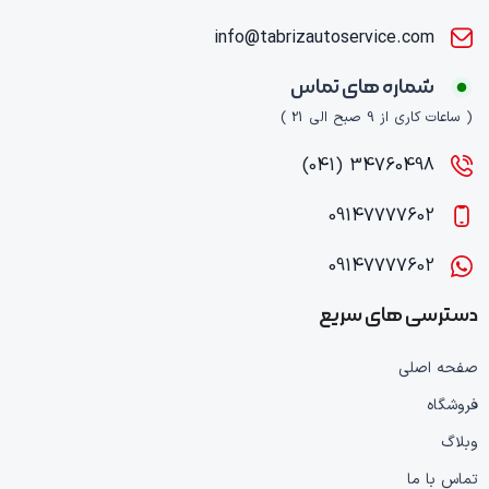
info@tabrizautoservice.com
شماره های تماس
( ساعات کاری از 9 صبح الی 21 )
34760498 (041)
09147777602
09147777602
دسترسی های سریع
صفحه اصلی
فروشگاه
وبلاگ
تماس با ما