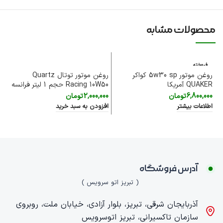
محصولات مشابه
فروخته
شده
روغن موتور 5w30 sp کواکر
روغن موتور توتال Quartz
QUAKER آمریکا
Racing 10W50 حجم 1 لیتر فرانسه
30 SP
6,800,000
تومان
2,000,000
تومان
00
اطلاعات بیشتر
افزودن به سبد خرید
اف
آدرس فروشگاه
( تبریز اتو سرویس )
آذربایجان شرقی، تبریز، بلوار آزادی، خیابان ملت، روبروی
سازمان تاکسیرانی، تبریز اتوسرویس