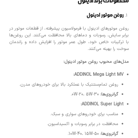
محصولات برند ادینول
روغن موتور ادینول
روغن موتورهای ادینول با فرمولاسیون پیشرفته، از قطعات موتور در
برابر سایش، رسوبات و دماهای بالا محافظت می‌کنند. این روغن‌ها
با ترکیبات خاص خود، طول عمر موتور را افزایش داده و راندمان
سوخت را بهینه می‌کنند.
مدل‌های محبوب روغن موتور ادینول
:
ADDINOL Mega Light MV:
روغن تمام‌سنتتیک با عملکرد بالا برای خودروهای مدرن.
گرانروی‌ها
:
0W-20، 5W-30.
ADDINOL Super Light:
مناسب برای خودروهای سواری و سبک.
محافظت در برابر رسوبات و اکسیداسیون.
گرانروی‌ها
:
10W-40، 15W-50.