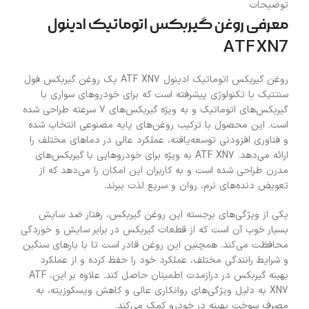
توضیحات
معرفی روغن گیربکس اتوماتیک ادینول
ATF XN7
روغن گیربکس اتوماتیک ادینول ATF XN7 یک روغن گیربکس فول
سنتتیک با تکنولوژی پیشرفته است که برای خودروهای سواری با
گیربکس‌های اتوماتیک و به ویژه گیربکس‌های 7 سرعته طراحی شده
است. این محصول با ترکیب روغن‌های پایه مصنوعی انتخاب شده
و فناوری افزودنی توسعه‌یافته، عملکرد عالی در دماهای مختلف را
ارائه می‌دهد. ATF XN7 به ویژه برای خودروهایی با گیربکس‌های
مدرن طراحی شده است و به کاربران این امکان را می‌دهد که از
تعویض دنده‌های نرم، روان و سریع لذت ببرند.
یکی از ویژگی‌های برجسته این روغن گیربکس، رفتار ضد سایش
بسیار خوب آن است که از قطعات گیربکس در برابر سایش و خوردگی
محافظت می‌کند. همچنین این روغن قادر است تا با بارهای سنگین
و شرایط رانندگی مختلف، عملکرد خود را حفظ کرده و از عملکرد
بهینه گیربکس در درازمدت اطمینان حاصل کند. علاوه بر این، ATF
XN7 به دلیل ویژگی‌های روانکاری عالی و کاهش ویسکوزیته، به
مصرف سوخت بهینه در خودرو کمک می‌کند.