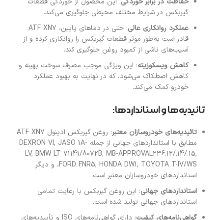
حفاظت در برابر خوردگی
: این محصول از خوردگی قطعات
گیربکس در شرایط مختلف محیطی جلوگیری می‌کند.
عملکرد روانکاری عالی
: حتی در دماهای پایین، ATF XN7
قادر است به‌طور موثر قطعات گیربکس را روانکاری کرده و از
آسیب‌های ناشی از کمبود روغن جلوگیری کند.
کاهش ویسکوزیته
: این ویژگی موجب مصرف سوخت بهینه و
کاهش اصطکاک می‌شود، که در نهایت به بهبود عملکرد
خودرو کمک می‌کند.
تائیدیه‌ها و استانداردها:
تائیدیه‌های خودروسازان معتبر
: روغن گیربکس ادینول ATF XN7
مطابق با استانداردهای جهانی از جمله DEXRON VI, JASO 1A-
LV, BMW LT 71141/8072B, MB-APPROVAL236.12/.14/.15,
FORD FNR5, HONDA DW1, TOYOTA T-IV/WS، و دیگر
استانداردهای خودروسازان معتبر است.
استانداردهای جهانی
: این روغن گیربکس با رعایت تمامی
استانداردهای جهانی تولید شده است.
گواهی‌نامه‌های کیفیت
: دارای گواهی‌نامه‌های ISO و تأییدیه‌های