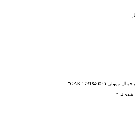
ل
 GAK 1731840025”
شده‌اند
*