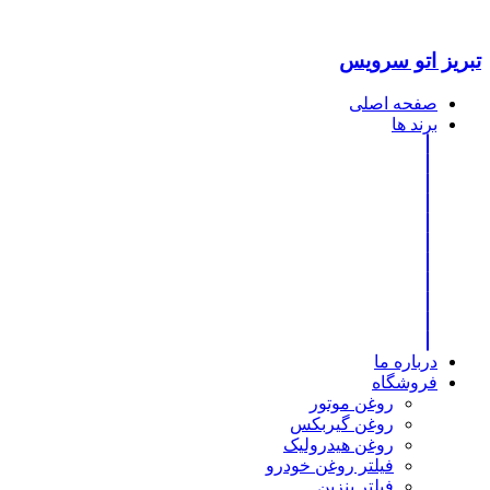
تبریز اتو سرویس
صفحه اصلی
برند ها
درباره ما
فروشگاه
روغن موتور
روغن گیربکس
روغن هیدرولیک
فیلتر روغن خودرو
فیلتر بنزین