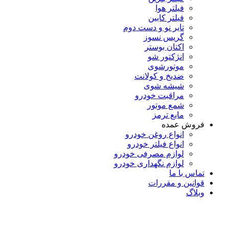
فیلتر هوا
فیلتر کابین
تایر نو و دست دوم
گریس نسوز
اکتان بوستر
انژکتور شو
موتورشوی
ضدیخ و کولانت
شیشه شوی
مراقبت خودرو
شمع موتور
مایع ترمز
فروش عمده
انواع روغن خودرو
انواع فیلتر خودرو
لوازم مصرفی خودرو
لوازم نگهداری خودرو
تماس با ما
قوانین و مقررات
وبلاگ