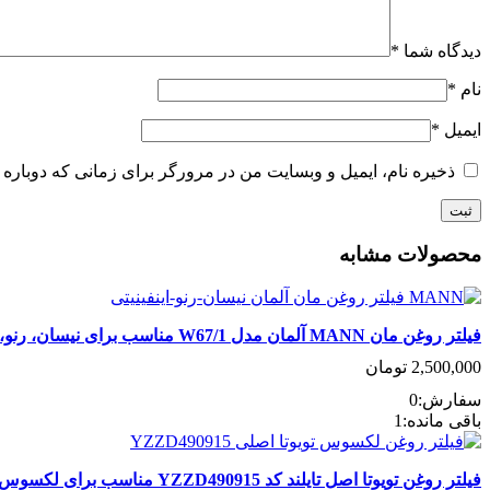
دیدگاه شما
*
نام
*
ایمیل
*
ذخیره نام، ایمیل و وبسایت من در مرورگر برای زمانی که دوباره 
محصولات مشابه
فیلتر روغن مان MANN آلمان مدل W67/1 مناسب برای نیسان، رنو، اینفینیتی و سایر برندها
2,500,000
تومان
سفارش:
0
افزودن به سبد خرید
باقی مانده:
1
فیلتر روغن تویوتا اصل تایلند کد YZZD490915 مناسب برای لکسوس GS430