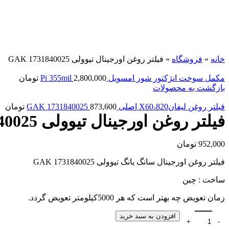
برای بزرگنمایی کلیک کنید
خانه
»
فروشگاه
»
فیلتر روغن اورجینال تیوولی GAK 1731840025
مکمل سوخت انژکتور شور امسویل Pi 355mil
2,800,000
تومان
بازگشت به محصولات
فیلتر روغن لیفان820،X60 اصلی GAK 1731840025
873,600
تومان
فیلتر روغن اورجینال تیوولی GAK 1731840025
952,000
تومان
فیلتر روغن اورجینال سانگ یانگ تیوولی GAK 1731840025
ساخت : چین
زمان تعویض چه بهتر است که هر 5000کیلومتر تعویض گردد.
افزودن به سبد خرید