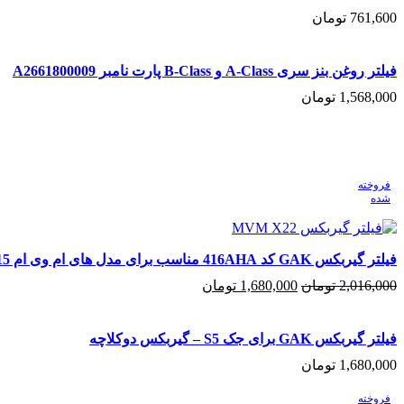
761,600
تومان
افزودن به سبد خرید
فیلتر روغن بنز سری A-Class و B-Class پارت نامبر A2661800009
1,568,000
تومان
افزودن به سبد خرید
فروخته
شده
فیلتر گیربکس GAK کد 416AHA مناسب برای مدل های ام وی ام 315، X33S، X22
قیمت
قیمت
2,016,000
تومان
1,680,000
تومان
اصلی:
فعلی:
اطلاعات بیشتر
فیلتر گیربکس GAK برای جک S5 – گیربکس دوکلاچه
2,016,000 تومان
1,680,000 تومان.
1,680,000
تومان
بود.
افزودن به سبد خرید
فروخته