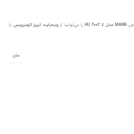
وغن
MANN مدل HU 6002 z
را می‌توانید از
وب‌سایت تبریز اتوسرویس
با
مان