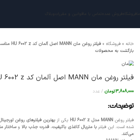
ما
فروشگاه
فروش عمده
تماس با ما
قوانین و مقررات
وبلاگ
خانه
»
فروشگاه
»
فیلتر روغن مان MANN اصل آلمان کد HU 6002 z مناسب برای فولکس‌واگن، آئودی و پورشه
بازگشت به محصولات
فیلتر روغن مان MANN اصل آلمان کد HU 6002 z مناسب برای فولکس‌واگن، آئودی و پورشه
3,808,000
تومان
عدد
توضیحات:
فیلتر روغن
MANN مدل HU 6002 z
یکی از
بهترین فیلترهای روغن اورجینال
شده است. این فیلتر
با متریال کاغذی باکیفیت
،
قدرت جذب بالا
و
ساختار مق
می‌کند
.