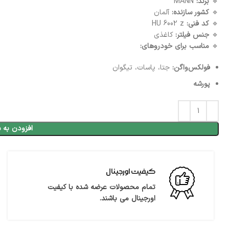
🔹
برند:
MANN
🔹
کشور سازنده:
آلمان
🔹
کد فنی:
HU 6002 z
🔹
جنس فیلتر:
کاغذی
🔹
مناسب برای خودروهای:
فولکس‌واگن:
جتا، پاسات، تیگوان
پورشه
افزودن به 
کیفیت اورجینال
تمام محصولات عرضه شده با کیفیت
اورجینال می باشند.