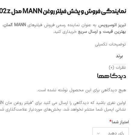
نمایندگی فروش و پخش فیلتر روغن MANN مدل HU 6002 z
تبریز اتوسرویس
به عنوان نماینده رسمی فروش فیلترهای
MANN آلمان
، 
بهترین قیمت و ارسال سریع
خریداری کنید.
توضیحات تکمیلی
برند
نظرات (0)
دیدگاهها
هیچ دیدگاهی برای این محصول نوشته نشده است.
اولین نفری باشید که دیدگاهی را ارسال می کنید برای “فیلتر روغن مان MANN اصل آلمان کد HU 6002 z مناسب برای فولکس‌واگن، آئودی و پورشه”
نشانی ایمیل شما منتشر نخواهد شد.
بخش‌های موردنیاز علامت‌گذاری شده
*
امتیاز شما