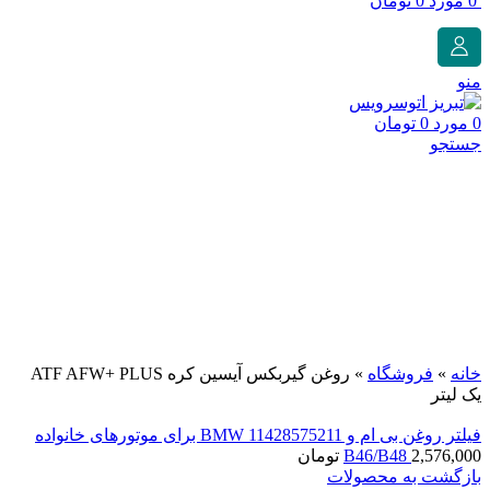
0
مورد
0
تومان
منو
0
مورد
0
تومان
جستجو
برای بزرگنمایی کلیک کنید
خانه
»
فروشگاه
»
روغن گیربکس آیسین کره ATF AFW+ PLUS
یک لیتر
فیلتر روغن بی ام و BMW 11428575211 برای موتورهای خانواده
2,576,000
B46/B48
تومان
بازگشت به محصولات