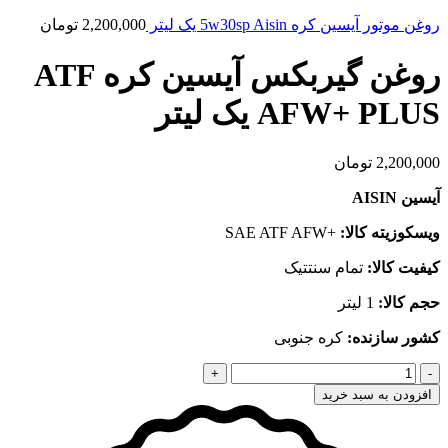
روغن موتور آیسین کره 5w30sp Aisin یک لیتر
2,200,000
تومان
روغن گیربکس آیسین کره ATF
AFW+ PLUS یک لیتر
2,200,000
تومان
آیسین AISIN
ویسکوزیته کالا:
+SAE ATF AFW
کیفیت کالا:
تمام سنتتیک
حجم کالا:
1 لیتر
کشور سازنده:
کره جنوبی
روغن
گیربکس
افزودن به سبد خرید
آیسین
کره
ATF