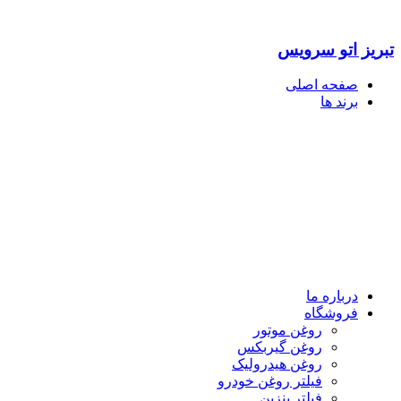
تبریز اتو سرویس
صفحه اصلی
برند ها
درباره ما
فروشگاه
روغن موتور
روغن گیربکس
روغن هیدرولیک
فیلتر روغن خودرو
فیلتر بنزین