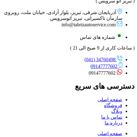
( تبریز اتو سرویس )
آذربایجان شرقی، تبریز، بلوار آزادی، خیابان ملت، روبروی
سازمان تاکسیرانی، تبریز اتوسرویس
info@tabrizautoservice.com
شماره های تماس
( ساعات کاری از 9 صبح الی 21 )
34760498 (041)
09147777602
09147777602
دسترسی های سریع
صفحه اصلی
فروشگاه
وبلاگ
تماس با ما
درباره ما
صفحه اصلی