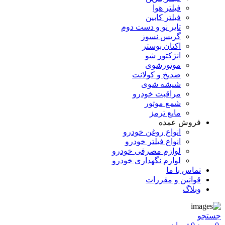
فیلتر هوا
فیلتر کابین
تایر نو و دست دوم
گریس نسوز
اکتان بوستر
انژکتور شو
موتورشوی
ضدیخ و کولانت
شیشه شوی
مراقبت خودرو
شمع موتور
مایع ترمز
فروش عمده
انواع روغن خودرو
انواع فیلتر خودرو
لوازم مصرفی خودرو
لوازم نگهداری خودرو
تماس با ما
قوانین و مقررات
وبلاگ
جستجو