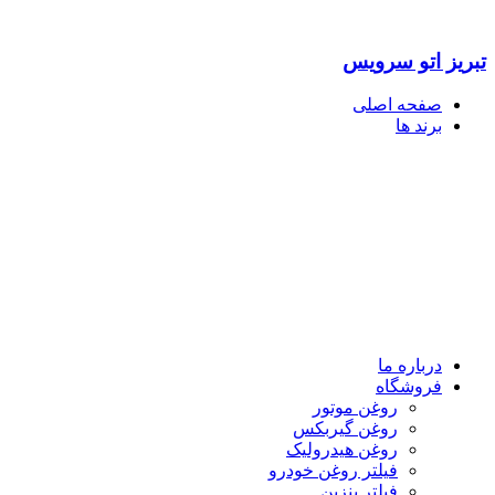
تبریز اتو سرویس
صفحه اصلی
برند ها
درباره ما
فروشگاه
روغن موتور
روغن گیربکس
روغن هیدرولیک
فیلتر روغن خودرو
فیلتر بنزین