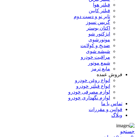
فیلتر هوا
فیلتر کابین
تایر نو و دست دوم
گریس نسوز
اکتان بوستر
انژکتور شو
موتورشوی
ضدیخ و کولانت
شیشه شوی
مراقبت خودرو
شمع موتور
مایع ترمز
فروش عمده
انواع روغن خودرو
انواع فیلتر خودرو
لوازم مصرفی خودرو
لوازم نگهداری خودرو
تماس با ما
قوانین و مقررات
وبلاگ
جستجو