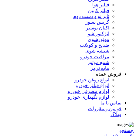
فیلتر هوا
فیلتر کابین
تایر نو و دست دوم
گریس نسوز
اکتان بوستر
انژکتور شو
موتورشوی
ضدیخ و کولانت
شیشه شوی
مراقبت خودرو
شمع موتور
مایع ترمز
فروش عمده
انواع روغن خودرو
انواع فیلتر خودرو
لوازم مصرفی خودرو
لوازم نگهداری خودرو
تماس با ما
قوانین و مقررات
وبلاگ
جستجو