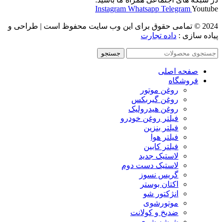
Instagram
Whatsapp
Telegram
Youtube
2024 © تمامی حقوق برای این وب سایت محفوظ است | طراحی و
پیاده سازی :
داده تجارت
جستجو
صفحه اصلی
فروشگاه
روغن موتور
روغن گیربکس
روغن هیدرولیک
فیلتر روغن خودرو
فیلتر بنزین
فیلتر هوا
فیلتر کابین
لاستیک جدید
لاستیک دست دوم
گریس نسوز
اکتان بوستر
انژکتور شو
موتورشوی
ضدیخ و کولانت
شیشه شوی