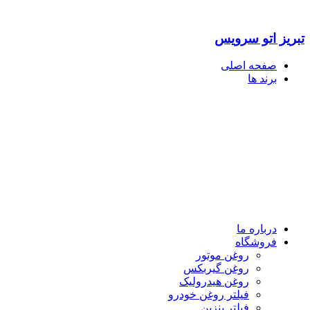
تبریز اتو سرویس
صفحه اصلی
برند ها
درباره ما
فروشگاه
روغن موتور
روغن گیربکس
روغن هیدرولیک
فیلتر روغن خودرو
فیلتر بنزین