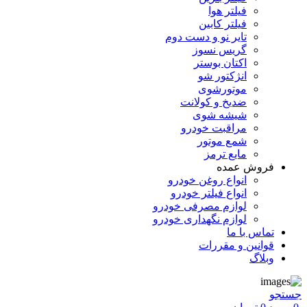
فیلتر هوا
فیلتر کابین
تایر نو و دست دوم
گریس نسوز
اکتان بوستر
انژکتور شو
موتورشوی
ضدیخ و کولانت
شیشه شوی
مراقبت خودرو
شمع موتور
مایع ترمز
فروش عمده
انواع روغن خودرو
انواع فیلتر خودرو
لوازم مصرفی خودرو
لوازم نگهداری خودرو
تماس با ما
قوانین و مقررات
وبلاگ
جستجو