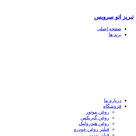
تبریز اتو سرویس
صفحه اصلی
برند ها
درباره ما
فروشگاه
روغن موتور
روغن گیربکس
روغن هیدرولیک
فیلتر روغن خودرو
فیلتر بنزین