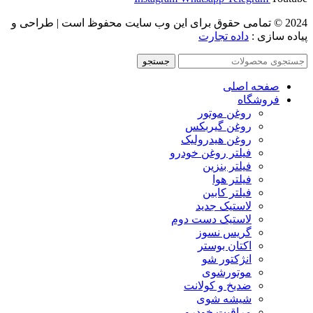
2024 © تمامی حقوق برای این وب سایت محفوظ است | طراحی و
پیاده سازی :
داده تجارت
جستجو
صفحه اصلی
فروشگاه
روغن موتور
روغن گیربکس
روغن هیدرولیک
فیلتر روغن خودرو
فیلتر بنزین
فیلتر هوا
فیلتر کابین
لاستیک جدید
لاستیک دست دوم
گریس نسوز
اکتان بوستر
انژکتور شو
موتورشوی
ضدیخ و کولانت
شیشه شوی
مراقبت خودرو