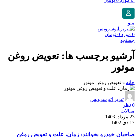
0
مورد
0
تومان
منو
0
مورد
0
تومان
جستجو
آرشیو برچسب ها: تعویض روغن
موتور
خانه
»
تعویض روغن موتور
تبریز اتو سرویس
0
نظر
مقالات
23 مرداد, 1403
17 دی 1402
صاحبان خودرو بخوانند: زمان، علت و تعویض روغن