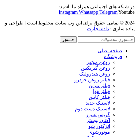
در شبکه های اجتماعی همراه ما باشید:
Instagram
Whatsapp
Telegram
Youtube
2024 © تمامی حقوق برای این وب سایت محفوظ است | طراحی و
پیاده سازی :
داده تجارت
جستجو
صفحه اصلی
فروشگاه
روغن موتور
روغن گیربکس
روغن هیدرولیک
فیلتر روغن خودرو
فیلتر بنزین
فیلتر هوا
فیلتر کابین
لاستیک جدید
لاستیک دست دوم
گریس نسوز
اکتان بوستر
انژکتور شو
موتورشوی