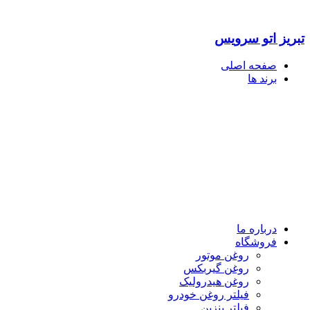
تبریز اتو سرویس
صفحه اصلی
برند ها
درباره ما
فروشگاه
روغن موتور
روغن گیربکس
روغن هیدرولیک
فیلتر روغن خودرو
فیلتر بنزین