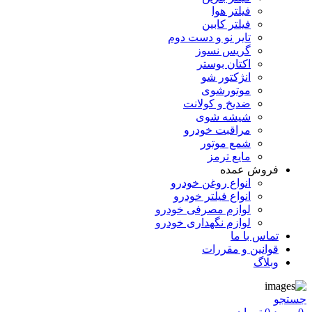
فیلتر هوا
فیلتر کابین
تایر نو و دست دوم
گریس نسوز
اکتان بوستر
انژکتور شو
موتورشوی
ضدیخ و کولانت
شیشه شوی
مراقبت خودرو
شمع موتور
مایع ترمز
فروش عمده
انواع روغن خودرو
انواع فیلتر خودرو
لوازم مصرفی خودرو
لوازم نگهداری خودرو
تماس با ما
قوانین و مقررات
وبلاگ
جستجو