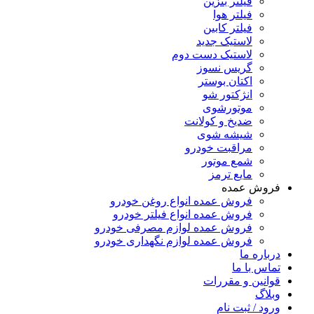
فیلتر بنزین
فیلتر هوا
فیلتر کابین
لاستیک جدید
لاستیک دست دوم
گریس نسوز
اکتان بوستر
انژکتور شو
موتورشوی
ضدیخ و کولانت
شیشه شوی
مراقبت خودرو
شمع موتور
مایع ترمز
فروش عمده
فروش عمده انواع روغن خودرو
فروش عمده انواع فیلتر خودرو
فروش عمده لوازم مصرفی خودرو
فروش عمده لوازم نگهداری خودرو
درباره ما
تماس با ما
قوانین و مقررات
وبلاگ
ورود / ثبت نام