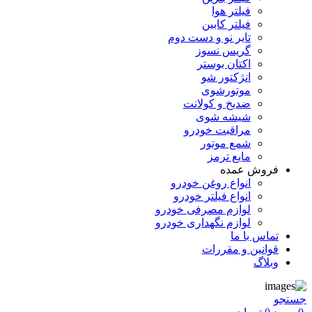
فیلتر هوا
فیلتر کابین
تایر نو و دست دوم
گریس نسوز
اکتان بوستر
انژکتور شو
موتورشوی
ضدیخ و کولانت
شیشه شوی
مراقبت خودرو
شمع موتور
مایع ترمز
فروش عمده
انواع روغن خودرو
انواع فیلتر خودرو
لوازم مصرفی خودرو
لوازم نگهداری خودرو
تماس با ما
قوانین و مقررات
وبلاگ
جستجو