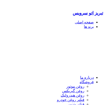
تبریز اتو سرویس
صفحه اصلی
برند ها
درباره ما
فروشگاه
روغن موتور
روغن گیربکس
روغن هیدرولیک
فیلتر روغن خودرو
فیلتر بنزین