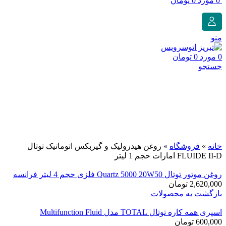
0
مورد
0
تومان
منو
0
مورد
0
تومان
جستجو
برای بزرگنمایی کلیک کنید
خانه
»
فروشگاه
»
روغن هیدرولیک و گیربکس اتوماتیک توتال
FLUIDE II-D امارات حجم 1 لیتر
روغن موتور توتال Quartz 5000 20W50 فلزی حجم 4 لیتر فرانسه
2,620,000
تومان
بازگشت به محصولات
اسپری همه کاره توتال TOTAL مدل Multifunction Fluid
600,000
تومان