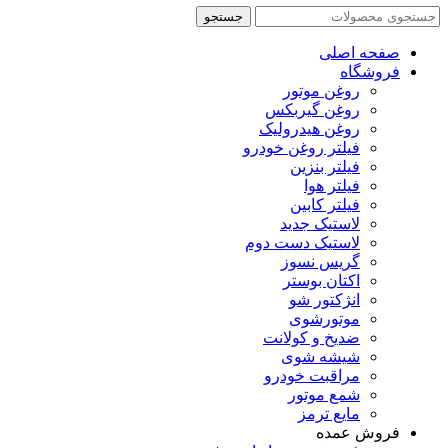
جستجو
صفحه اصلی
فروشگاه
روغن موتور
روغن گیربکس
روغن هیدرولیک
فیلتر روغن خودرو
فیلتر بنزین
فیلتر هوا
فیلتر کابین
لاستیک جدید
لاستیک دست دوم
گریس نسوز
اکتان بوستر
انژکتور شو
موتورشوی
ضدیخ و کولانت
شیشه شوی
مراقبت خودرو
شمع موتور
مایع ترمز
فروش عمده