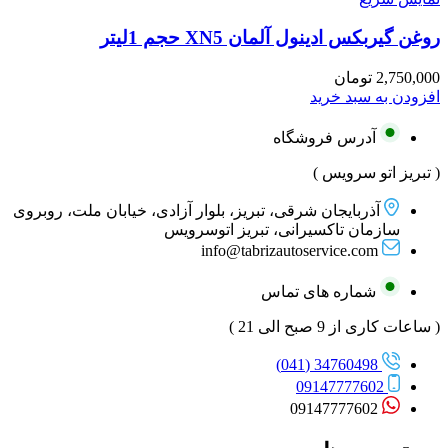
روغن گیربکس ادینول آلمان XN5 حجم 1لیتر
2,750,000
تومان
افزودن به سبد خرید
آدرس فروشگاه
( تبریز اتو سرویس )
آذربایجان شرقی، تبریز، بلوار آزادی، خیابان ملت، روبروی
سازمان تاکسیرانی، تبریز اتوسرویس
info@tabrizautoservice.com
شماره های تماس
( ساعات کاری از 9 صبح الی 21 )
34760498 (041)
09147777602
09147777602