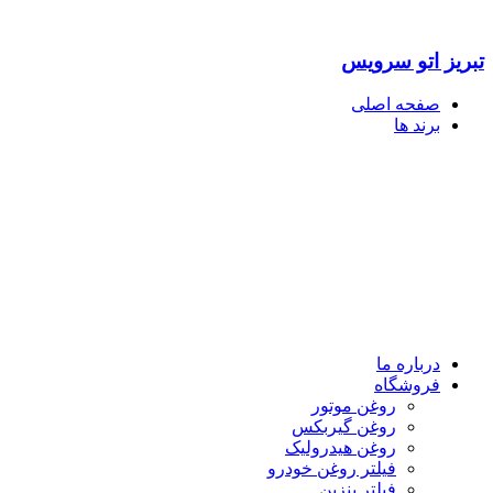
تبریز اتو سرویس
صفحه اصلی
برند ها
درباره ما
فروشگاه
روغن موتور
روغن گیربکس
روغن هیدرولیک
فیلتر روغن خودرو
فیلتر بنزین