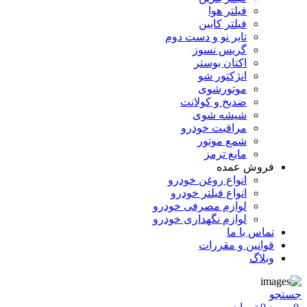
فیلتر هوا
فیلتر کابین
تایر نو و دست دوم
گریس نسوز
اکتان بوستر
انژکتور شو
موتورشوی
ضدیخ و کولانت
شیشه شوی
مراقبت خودرو
شمع موتور
مایع ترمز
فروش عمده
انواع روغن خودرو
انواع فیلتر خودرو
لوازم مصرفی خودرو
لوازم نگهداری خودرو
تماس با ما
قوانین و مقررات
وبلاگ
جستجو