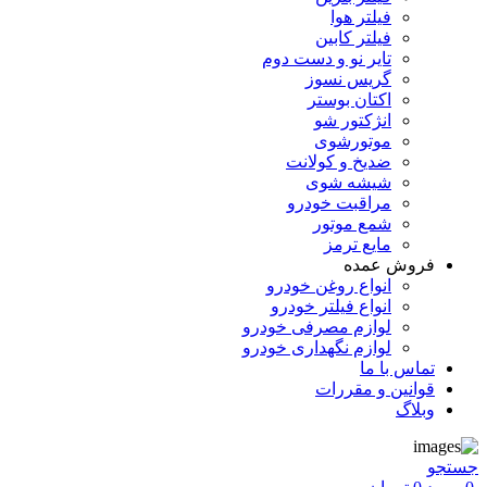
فیلتر هوا
فیلتر کابین
تایر نو و دست دوم
گریس نسوز
اکتان بوستر
انژکتور شو
موتورشوی
ضدیخ و کولانت
شیشه شوی
مراقبت خودرو
شمع موتور
مایع ترمز
فروش عمده
انواع روغن خودرو
انواع فیلتر خودرو
لوازم مصرفی خودرو
لوازم نگهداری خودرو
تماس با ما
قوانین و مقررات
وبلاگ
جستجو