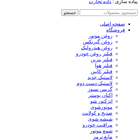
پیاده سازی :
داده تجارت
جستجو
صفحه اصلی
فروشگاه
روغن موتور
روغن گیربکس
روغن هیدرولیک
فیلتر روغن خودرو
فیلتر بنزین
فیلتر هوا
فیلتر کابین
لاستیک جدید
لاستیک دست دوم
گریس نسوز
اکتان بوستر
انژکتور شو
موتورشوی
ضدیخ و کولانت
شیشه شوی
مراقبت خودرو
شمع موتور
مایع ترمز