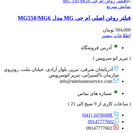
نمایش سریع
فیلتر روغن اصلی ام جی MG مدل MG550/MG6
504,000
تومان
اطلاعات بیشتر
آدرس فروشگاه
( تبریز اتو سرویس )
آذربایجان شرقی، تبریز، بلوار آزادی، خیابان ملت، روبروی
سازمان تاکسیرانی، تبریز اتوسرویس
info@tabrizautoservice.com
شماره های تماس
( ساعات کاری از 9 صبح الی 21 )
34760498 (041)
09147777602
09147777602