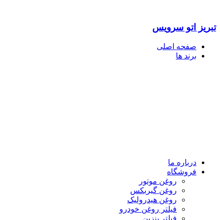
تبریز اتو سرویس
صفحه اصلی
برند ها
درباره ما
فروشگاه
روغن موتور
روغن گیربکس
روغن هیدرولیک
فیلتر روغن خودرو
فیلتر بنزین