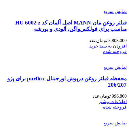
نمایش سریع
فیلتر روغن مان MANN اصل آلمان کد HU 6002 z
مناسب برای فولکس‌واگن، آئودی و پورشه
3,808,000
تومان
عدد
افزودن به سبد خرید
فروخته شده
نمایش سریع
محفظه فیلتر روغن درپوش اورجینال purflux برای پژو
206/207
996,800
تومان
عدد
اطلاعات بیشتر
فروخته شده
نمایش سریع