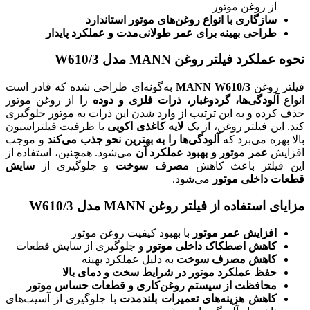
از روغن موتور
سازگاری با انواع روغن‌های موتور استاندارد
طراحی بهینه برای عمر طولانی‌مدت و عملکرد پایدار
نحوه عملکرد فیلتر روغن MANN مدل W610/3
فیلتر روغن
MANN W610/3
به‌گونه‌ای طراحی شده که قادر است
انواع
آلودگی‌ها، گردوغبار، ذرات فلزی و دوده
را از روغن موتور
حذف کرده و به این ترتیب از وارد شدن این ذرات به موتور جلوگیری
کند. این فیلتر روغن، از یک
لایه کاغذی اکویی
با ظرفیت فیلتراسیون
بالا بهره می‌برد که
آلودگی‌ها را به بهترین نحو جذب می‌کند
و موجب
افزایش
عمر موتور و بهبود عملکرد آن
می‌شود. همچنین، استفاده از
این فیلتر باعث کاهش
مصرف سوخت
و جلوگیری از
سایش
قطعات داخلی موتور
می‌شود.
مزایای استفاده از فیلتر روغن MANN مدل W610/3
افزایش عمر موتور
با بهبود کیفیت روغن موتور
کاهش اصطکاک داخلی موتور
و جلوگیری از سایش قطعات
کاهش مصرف سوخت
به دلیل عملکرد بهینه
حفظ عملکرد موتور در شرایط سخت و دمای بالا
محافظت از سیستم روغن‌کاری و قطعات حساس موتور
کاهش هزینه‌های تعمیرات بلندمدت
با جلوگیری از آسیب‌های