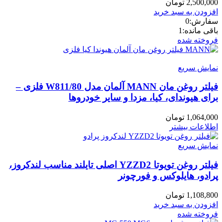
2,500,000
تومان
افزودن به سبد خرید
سفارش:
0
باقی مانده:
1
فروخته شده
نمایش سریع
فیلتر روغن مان MANN آلمان مدل W811/80 فلزی –
برای هیوندای، کیا، مزدا و سایر خودروها
1,064,000
تومان
اطلاعات بیشتر
نمایش سریع
فیلتر روغن تویوتا YZZD2 اصلی تایلند مناسب لندکروز،
پرادو، هایلوکس و فورچونر
1,108,800
تومان
افزودن به سبد خرید
فروخته شده