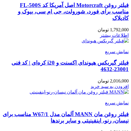
فیلتر روغن Motorcraft اصل آمریکا کد FL-500S
مناسب برای فورد، شورولت، جی ام سی، بیوک و
کادیلاک
1,792,000
تومان
اطلاعات بیشتر
نمایش سریع
فیلتر گیربکس هیوندای اکسنت و i20 کره‌ای | کد فنی
23001-4632
2,016,000
تومان
افزودن به سبد خرید
نمایش سریع
فیلتر روغن مان MANN آلمان مدل W67/1 مناسب برای
نیسان، رنو، اینفینیتی و سایر برندها