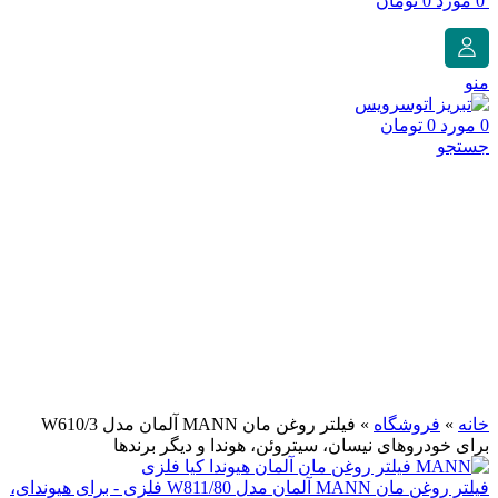
0
مورد
0
تومان
منو
0
مورد
0
تومان
جستجو
فروخته شده
برای بزرگنمایی کلیک کنید
خانه
»
فروشگاه
»
فیلتر روغن مان MANN آلمان مدل W610/3
برای خودروهای نیسان، سیتروئن، هوندا و دیگر برندها
فیلتر روغن مان MANN آلمان مدل W811/80 فلزی - برای هیوندای،