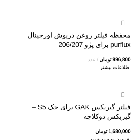
محفظه فیلتر روغن درپوش اورجینال
purflux برای پژو 206/207
996,800
تومان
عدد
اطلاعات بیشتر
فیلتر گیربکس GAK برای جک S5 –
گیربکس دوکلاچه
1,680,000
تومان
افزودن به سبد خرید