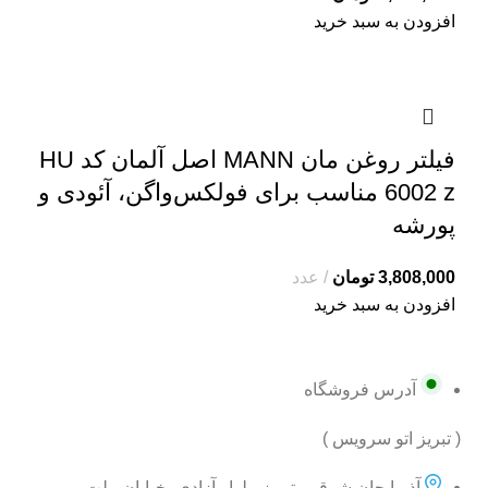
افزودن به سبد خرید
فیلتر روغن مان MANN اصل آلمان کد HU
6002 z مناسب برای فولکس‌واگن، آئودی و
پورشه
3,808,000
تومان
عدد
افزودن به سبد خرید
آدرس فروشگاه
( تبریز اتو سرویس )
آذربایجان شرقی، تبریز، بلوار آزادی، خیابان ملت،