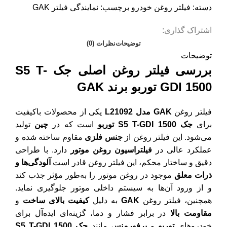
دسته:
فیلتر روغن خودرو
برچسب:
نمایندگی فیلتر GAK
اشتراک گذاری:
توضیحات
نظرات (0)
توضیحات
بررسی فیلتر روغن اصلی جک S5 T-
GDI 1500 توربو برند GAK
فیلتر روغن
GAK مدل L21092
یکی از محصولات باکیفیت
برای
جک S5 T-GDI 1500 توربو
است که در
چین
تولید
می‌شود. این فیلتر روغن از
جنس فلزی
مقاوم ساخته شده و
عملکرد عالی در
فیلتراسیون روغن موتور
دارد. با طراحی
دقیق و ساختار محکم، این فیلتر روغن قادر است
آلودگی‌ها و
ذرات معلق
موجود در روغن موتور را به‌طور مؤثر جذب کند
و از ورود آن‌ها به سیستم داخلی موتور جلوگیری نماید.
همچنین، فیلتر روغن
GAK
به دلیل
کیفیت بالای ساخت
و
مقاومت بالا
در برابر فشار و دما، گزینه‌ای ایده‌آل برای
خودروهای
توربو
و
پرفورمنس
مانند
جک S5 T-GDI 1500