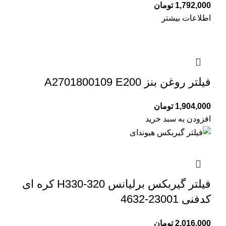
1,792,000
تومان
اطلاعات بیشتر
فیلتر روغن بنز A2701800109 E200
1,904,000
تومان
افزودن به سبد خرید
فیلتر گیربکس برلیانس H330-320 کره ای
کدفنی 23001-4632
2,016,000
تومان