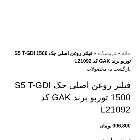
برای بزرگنمایی کلیک کنید
خانه
»
فروشگاه
»
فیلتر روغن اصلی جک S5 T-GDI 1500
توربو برند GAK کد L21092
بازگشت به محصولات
فیلتر روغن اصلی جک S5 T-GDI
1500 توربو برند GAK کد
L21092
996,800
تومان