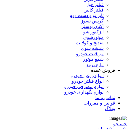
فیلتر هوا
فیلتر کابین
تایر نو و دست دوم
گریس نسوز
اکتان بوستر
انژکتور شو
موتورشوی
ضدیخ و کولانت
شیشه شوی
مراقبت خودرو
شمع موتور
مایع ترمز
فروش عمده
انواع روغن خودرو
انواع فیلتر خودرو
لوازم مصرفی خودرو
لوازم نگهداری خودرو
تماس با ما
قوانین و مقررات
وبلاگ
جستجو