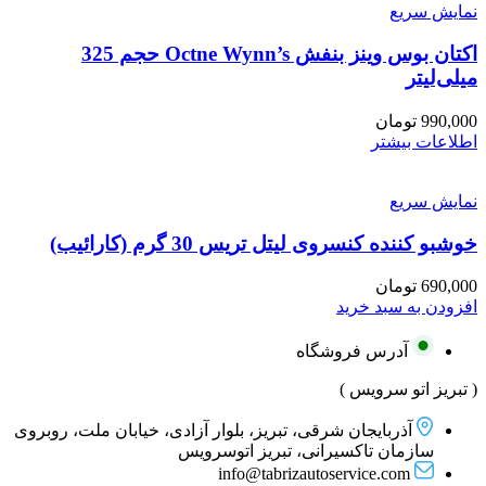
نمایش سریع
اکتان بوس وینز بنفش Octne Wynn’s حجم 325
میلی‌لیتر
990,000
تومان
اطلاعات بیشتر
نمایش سریع
خوشبو کننده کنسروی لیتل تریس 30 گرم (کارائیب)
690,000
تومان
افزودن به سبد خرید
آدرس فروشگاه
( تبریز اتو سرویس )
آذربایجان شرقی، تبریز، بلوار آزادی، خیابان ملت، روبروی
سازمان تاکسیرانی، تبریز اتوسرویس
info@tabrizautoservice.com