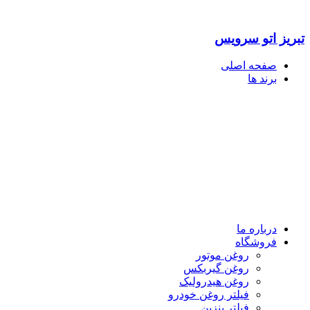
تبریز اتو سرویس
صفحه اصلی
برند ها
درباره ما
فروشگاه
روغن موتور
روغن گیربکس
روغن هیدرولیک
فیلتر روغن خودرو
فیلتر بنزین