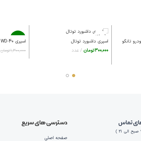
فروخته
-27%
شده
درو تانگو
اسپری WD-40 اصل انگلیس
اسپری داشبورد توتال
300,000
تومان
عدد
1,300,000
تومان
فروخته
شده
اطلاعات بیشتر
اطلاعات بیشتر
ای تماس
دسترسی های سریع
صفحه اصلی