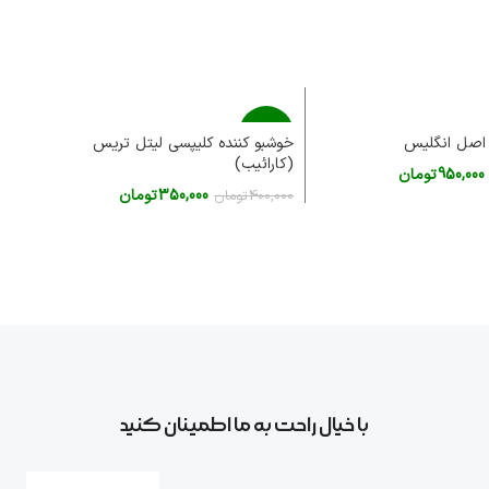
-13%
خوشبو کننده کلیپسی لیتل تریس
(کارائیب)
(ک
950,000
تومان
فروخته
350,000
تومان
00
400,000
تومان
شده
اطلاعات بیشتر
اف
با خیال راحت به ما اطمینان کنید