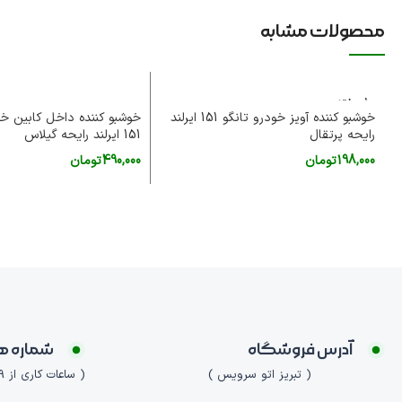
محصولات مشابه
فروخته
شده
خوشبو کننده آویز خودرو تانگو 151 ایرلند
خوشبو کننده داخل کابین خو
رایحه پرتقال
151 ایرلند رایحه گیلاس
198,000
تومان
490,000
تومان
اطلاعات بیشتر
افزودن به سبد خرید
آدرس فروشگاه
شماره ه
( تبریز اتو سرویس )
( ساعات کاری از 9 صبح الی 21 )