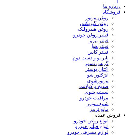
درباره ما
فروشگاه
روغن موتور
روغن گیربکس
روغن هیدرولیک
فیلتر روغن خودرو
فیلتر بنزین
فیلتر هوا
فیلتر کابین
تایر نو و دست دوم
گریس نسوز
اکتان بوستر
انژکتور شو
موتورشوی
ضدیخ و کولانت
شیشه شوی
مراقبت خودرو
شمع موتور
مایع ترمز
فروش عمده
انواع روغن خودرو
انواع فیلتر خودرو
لوازم مصرفی خودرو