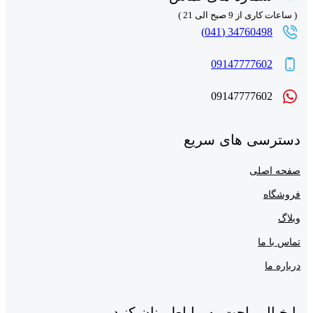
( ساعات کاری از 9 صبح الی 21 )
34760498 (041)
09147777602
09147777602
دسترسی های سریع
صفحه اصلی
فروشگاه
وبلاگ
تماس با ما
درباره ما
با خیال راحت به ما اطمینان کنید