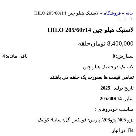
خانه
»
فروشگاه
»
لاستیک هیلو چین HILO 205/60r14
لاستیک هیلو چین HILO 205/60r14
8,400,000
تومان
حلقه
سفارش:
0
باقی مانده:
4
لاستیک درجه یک هیلو چین
تمامی قیمت ها بصورت یک حلقه می باشند
تاریخ تولید :
2025
سایز:
205/60R14
مناسب خودروهای :
پژو 405/ پژو206/ پارس/ فولکس گل/ ساینا/ کوئیک
4 در انبار