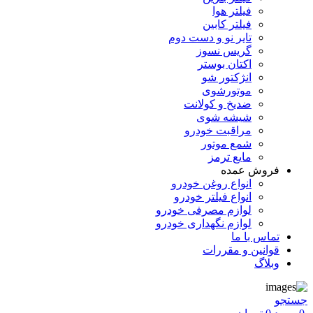
فیلتر هوا
فیلتر کابین
تایر نو و دست دوم
گریس نسوز
اکتان بوستر
انژکتور شو
موتورشوی
ضدیخ و کولانت
شیشه شوی
مراقبت خودرو
شمع موتور
مایع ترمز
فروش عمده
انواع روغن خودرو
انواع فیلتر خودرو
لوازم مصرفی خودرو
لوازم نگهداری خودرو
تماس با ما
قوانین و مقررات
وبلاگ
جستجو