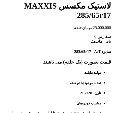
لاستیک مکسس MAXXIS
285/65r17
25,000,000
تومان
حلقه
سفارش:
0
باقی مانده:
2
سایز:
285/65r17 A/T
قیمت بصورت (یک حلقه) می باشند
تولید:تایلند
تعداد موجودی: دو حلقه
تاریخ : 2020-21
مناسب خودروهای:
تویوتا پرادو، تویوتا فرچونر، تویوتا هایلوکس، میتسوبیشی پاجرو، پیکاپ