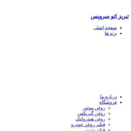
تبریز اتو سرویس
صفحه اصلی
برند ها
درباره ما
فروشگاه
روغن موتور
روغن گیربکس
روغن هیدرولیک
فیلتر روغن خودرو
فیلتر بنزین