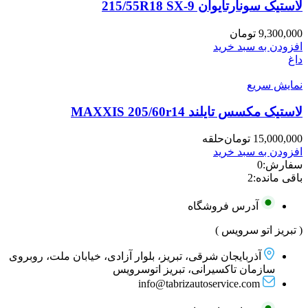
لاستیک سونارتایوان 215/55R18 SX-9
9,300,000
تومان
افزودن به سبد خرید
داغ
نمایش سریع
لاستیک مکسس تایلند MAXXIS 205/60r14
15,000,000
تومان
حلقه
افزودن به سبد خرید
سفارش:
0
باقی مانده:
2
آدرس فروشگاه
( تبریز اتو سرویس )
آذربایجان شرقی، تبریز، بلوار آزادی، خیابان ملت، روبروی
سازمان تاکسیرانی، تبریز اتوسرویس
info@tabrizautoservice.com