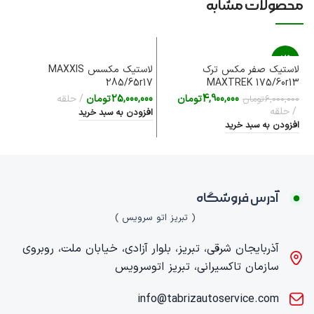
محصولات مشابه
-18%
لاستیک صفر مکس ترک
لاستیک مکسس MAXXIS
قا
285/65r17
MAXTREK 175/60r13
00
4,900,000
تومان
25,000,000
تومان
حلقه
6,000,000
تومان
اف
حلقه
افزودن به سبد خرید
افزودن به سبد خرید
آدرس فروشگاه
( تبریز اتو سرویس )
آذربایجان شرقی، تبریز، بلوار آزادی، خیابان ملت، روبروی
سازمان تاکسیرانی، تبریز اتوسرویس
info@tabrizautoservice.com