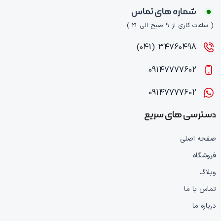
شماره های تماس
( ساعات کاری از 9 صبح الی 21 )
34760498 (041)
09147777602
09147777602
دسترسی های سریع
صفحه اصلی
فروشگاه
وبلاگ
تماس با ما
درباره ما