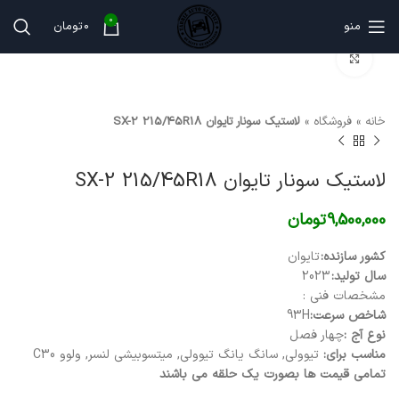
0
منو
0
تومان
برای بزرگنمایی کلیک کنید
خانه
»
فروشگاه
»
لاستیک سونار تایوان SX-2 215/45R18
لاستیک سونار تایوان SX-2 215/45R18
9,500,000
تومان
کشور سازنده:
تایوان
سال تولید:
2023
مشخصات فنی :
شاخص سرعت:
93H
نوع آج :
چهار فصل
مناسب برای:
تیوولی, سانگ یانگ تیوولی, میتسوبیشی لنسر, ولوو C30
تمامی قیمت ها بصورت یک حلقه می باشند