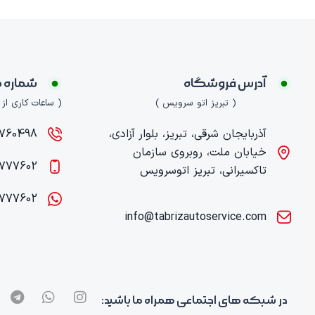
آدرس فروشگاه
شماره 
( تبریز اتو سرویس )
( ساعات کاری از 9 صبح الی 21 )
آذربایجان شرقی، تبریز، بلوار آزادی،
0498 (041)
خیابان ملت، روبروی سازمان
777602
تاکسیرانی، تبریز اتوسرویس
777602
info@tabrizautoservice.com
در شبکه های اجتماعی همراه ما باشید: