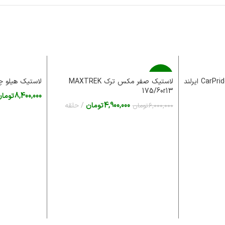
-18%
لاستیک صفر مکس ترک MAXTREK
لاستیک هیلو چین 05/60r14
175/60r13
8,400,000
تومان
4,900,000
تومان
حلقه
6,000,000
تومان
افزودن به سبد خ
افزودن به سبد خرید