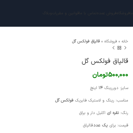
ما
فروشگاه
فروش عمده
تماس با ما
قوانین و مقررات
وبلاگ
خانه
»
فروشگاه
»
قالپاق فولکس گل
قالپاق فولکس گل
500,000
تومان
سایز: دوررینگ
۱۴
اینچ
مناسب: رینگ و لاستیک فابریک
فولکس گل
رنگ:
نقره ای
اکلیل دار و براق
قیمت: برای
یک عدد
قالپاق