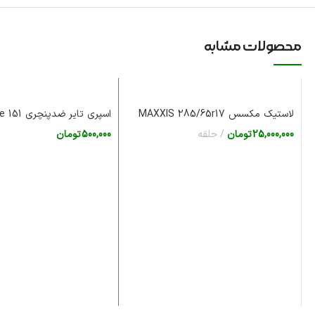
محصولات مشابه
لاستیک مکسس MAXXIS 285/65r17
اسپری تایر ضدپنچری CarPride 151 ایرلند
25,000,000
تومان
حلقه
500,000
تومان
افزودن به سبد خرید
افزودن به سبد خرید