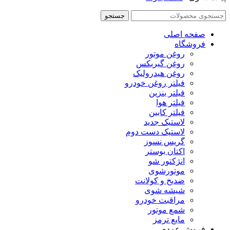
جستجو
صفحه اصلی
فروشگاه
روغن موتور
روغن گیربکس
روغن هیدرولیک
فیلتر روغن خودرو
فیلتر بنزین
فیلتر هوا
فیلتر کابین
لاستیک جدید
لاستیک دست دوم
گریس نسوز
اکتان بوستر
انژکتور شو
موتورشوی
ضدیخ و کولانت
شیشه شوی
مراقبت خودرو
شمع موتور
مایع ترمز
فروش عمده