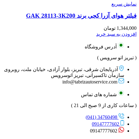
نمایش سریع
فیلتر هوای آزرا کجی برند GAK 28113-3K200
1,344,000
تومان
افزودن به سبد خرید
آدرس فروشگاه
( تبریز اتو سرویس )
آذربایجان شرقی، تبریز، بلوار آزادی، خیابان ملت، روبروی
سازمان تاکسیرانی، تبریز اتوسرویس
info@tabrizautoservice.com
شماره های تماس
( ساعات کاری از 9 صبح الی 21 )
34760498 (041)
09147777602
09147777602