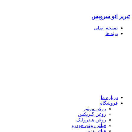
تبریز اتو سرویس
صفحه اصلی
برند ها
درباره ما
فروشگاه
روغن موتور
روغن گیربکس
روغن هیدرولیک
فیلتر روغن خودرو
فیلتر بنزین