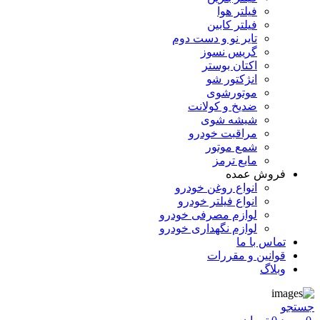
فیلتر هوا
فیلتر کابین
تایر نو و دست دوم
گریس نسوز
اکتان بوستر
انژکتور شو
موتورشوی
ضدیخ و کولانت
شیشه شوی
مراقبت خودرو
شمع موتور
مایع ترمز
فروش عمده
انواع روغن خودرو
انواع فیلتر خودرو
لوازم مصرفی خودرو
لوازم نگهداری خودرو
تماس با ما
قوانین و مقررات
وبلاگ
جستجو