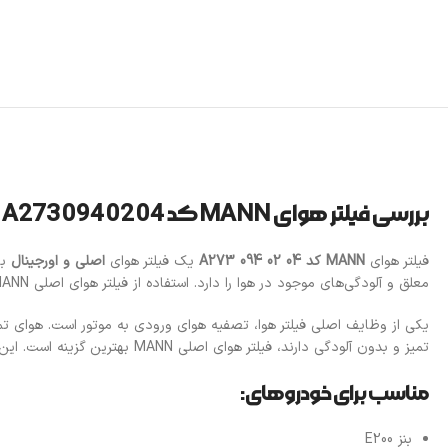
بررسی فیلتر هوای MANN کد A273 094 02 04
فیلتر هوای
MANN کد A273 094 02 04
یک فیلتر هوای
اصلی و اورجینال
با
معلق و آلودگی‌های موجود در هوا را دارد. استفاده از فیلتر هوای اصلی MANN کمک می‌کند تا موتور خودرو از ورود ذرات ریز گرد و غبار و آلاینده‌ها در امان بماند و عملکرد بهتری داشته باشد.
یکی از وظایف اصلی فیلتر هوا، تصفیه هوای ورودی به موتور است. هوای تم
تمیز و بدون آلودگی دارند، فیلتر هوای اصلی MANN بهترین گزینه است. این فیلتر به طور خاص برای این مدل خودرو طراحی شده تا بهترین محافظت را از موتور و سیستم احتراق فراهم کند.
مناسب برای خودروهای:
بنز E200