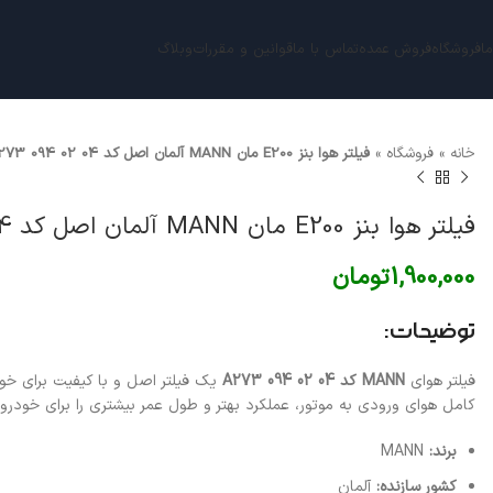
ما
فروشگاه
فروش عمده
تماس با ما
قوانین و مقررات
وبلاگ
خانه
»
فروشگاه
»
فیلتر هوا بنز E200 مان MANN آلمان اصل کد A273 094 02 04
فیلتر هوا بنز E200 مان MANN آلمان اصل کد A273 094 02 04
1,900,000
تومان
توضیحات:
فیلتر هوای
MANN کد A273 094 02 04
یک فیلتر اصل و با کیفیت برای خ
کامل هوای ورودی به موتور، عملکرد بهتر و طول عمر بیشتری را برای خودرو ب
برند:
MANN
کشور سازنده:
آلمان