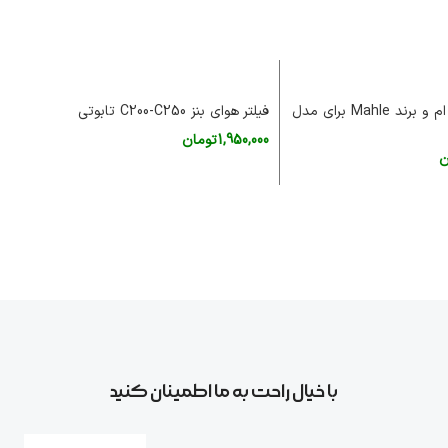
فیلتر هوای بی ام و برند Mahle برای مدل
فیلتر هوای بنز C200-C250 تابوتی
های 30i
1,950,000
تومان
ن
00
افزودن به سبد خرید
خرید
اف
با خیال راحت به ما اطمینان کنید