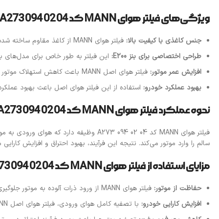
ویژگی‌های فیلتر هوای MANN کد A273 094 02 04:
جنس کاغذی با کیفیت بالا:
فیلتر هوای MANN از کاغذ مقاوم ساخته شده که توانایی جذب ذرات معلق و آلودگی‌ها را دارد و هوای تمیز وارد موتور می‌کند.
طراحی اختصاصی برای بنز E200:
این فیلتر به طور خاص برای مدل‌های بنز E200 طراحی شده است تا بهترین عملکرد را در تصفیه هوای ورودی به موتور داشته
افزایش عمر موتور:
فیلتر هوای اصل MANN باعث کاهش استهلاک موتور و افزایش عمر آن می‌شود.
بهبود عملکرد خودرو:
استفاده از این فیلتر هوای اصل باعث بهبود عملکر
نحوه عملکرد فیلتر هوای MANN کد A273 094 02 04
فیلتر هوای MANN کد A273 094 02 04 وظیفه
سالم را وارد موتور می‌کند. نتیجه این فرآیند، بهبود احتراق و افزایش کار
مزایای استفاده از فیلتر هوای MANN کد A273 094 02 04:
حفاظت از موتور:
فیلتر هوای MANN از ورود ذرات آلوده به موتور جلوگیری می‌کند که این کار باعث حفظ سلامت موتور و افزایش عمر آن می‌شود.
افزایش کارایی خودرو:
با تصفیه کامل هوای ورودی، فیلتر هوای اصل MANN به بهبود شتاب و کارایی خودرو کمک می‌کند.