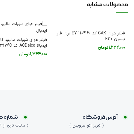
محصولات مشابه
فیلتر هوای GAK کد 1109160-EY برای فاو
بسترن B30
ایمپالا ACDelco کد A3176C
1,232,000
تومان
1,344,000
تومان
افزودن به سبد خرید
افزودن به سبد خرید
آدرس فروشگاه
شماره ه
( تبریز اتو سرویس )
( ساعات کاری از 9 صبح الی 21 )