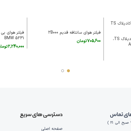
فیلتر هوای سانتافه قدیم 2B000
BMW 523i
فیلتر هوای شورلت مالیبو، کادیلاک TS،
705,600
تومان
2,240,000
توما
افزودن به سبد خرید
افزودن به سبد 
ای تماس
دسترسی های سریع
صفحه اصلی