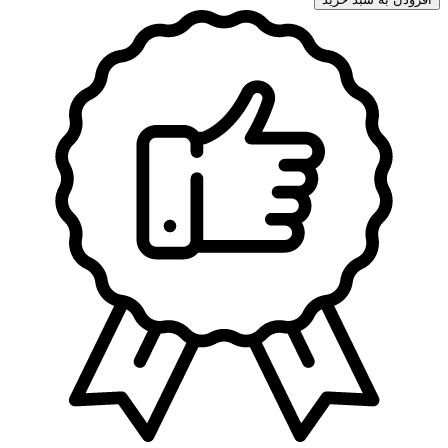
وارداتی
2025
کرولا
کراس/
یاریس
YZZN2
عدد