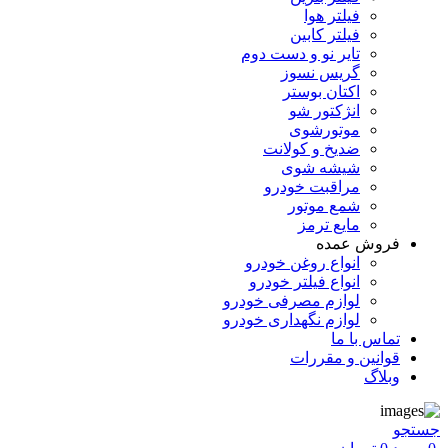
فیلتر هوا
فیلتر کابین
تایر نو و دست دوم
گریس نسوز
اکتان بوستر
انژکتور شو
موتورشوی
ضدیخ و کولانت
شیشه شوی
مراقبت خودرو
شمع موتور
مایع ترمز
فروش عمده
انواع روغن خودرو
انواع فیلتر خودرو
لوازم مصرفی خودرو
لوازم نگهداری خودرو
تماس با ما
قوانین و مقررات
وبلاگ
جستجو