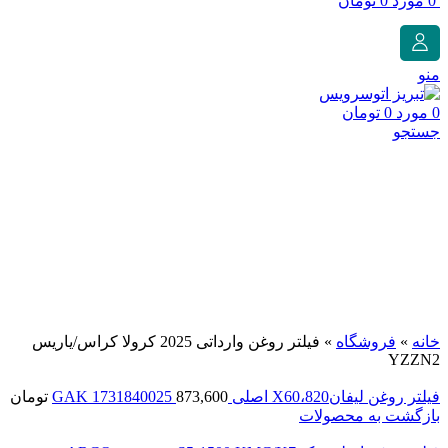
0
مورد
0
تومان
منو
0
مورد
0
تومان
جستجو
برای بزرگنمایی کلیک کنید
خانه
»
فروشگاه
»
فیلتر روغن وارداتی 2025 کرولا کراس/یاریس
YZZN2
فیلتر روغن لیفان820،X60 اصلی GAK 1731840025
873,600
تومان
بازگشت به محصولات