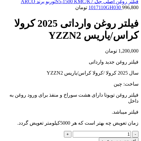
فیلتر روغن اصلی جک S5-1500 KMC/K7توربو برند ARCO
996,800
1017110GH030
تومان
فیلتر روغن وارداتی 2025 کرولا
کراس/یاریس YZZN2
1,200,000
تومان
فیلتر روغن جدید وارداتی
سال 2025 کرولا /کرولا کراس/یاریس YZZN2
ساخت: چین
فیلتر روغن تویوتا دارای هشت سوراخ و منفذ برای ورود روغن به
داخل
فیلتر میباشد.
زمان تعویض چه بهتر است که هر 5000کیلومتر تعویض گردد.
فیلتر
روغن
افزودن به سبد خرید