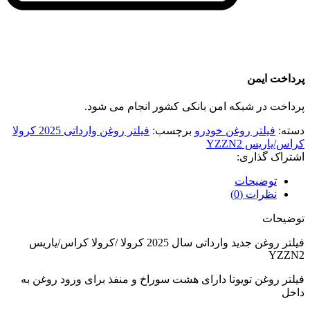
پرداخت ایمن
پرداخت در شبکه امن بانکی کشور انجام می شود.
دسته:
فیلتر روغن خودرو
برچسب:
فیلتر روغن وارداتی 2025 کرولا
کراس/یاریس YZZN2
اشتراک گذاری:
توضیحات
نظرات (0)
توضیحات
فیلتر روغن جدید وارداتی سال 2025 کرولا /کرولا کراس/یاریس
YZZN2
فیلتر روغن تویوتا دارای هشت سوراخ و منفذ برای ورود روغن به
داخل