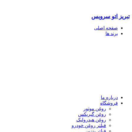
تبریز اتو سرویس
صفحه اصلی
برند ها
درباره ما
فروشگاه
روغن موتور
روغن گیربکس
روغن هیدرولیک
فیلتر روغن خودرو
فیلتر بنزین