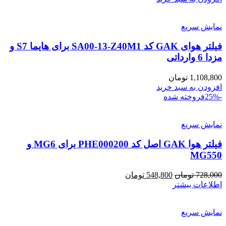
نمایش سریع
فیلتر هوای GAK کد SA00-13-Z40M1 برای هایما S7 و
مزدا 6 وارداتی
1,108,800
تومان
افزودن به سبد خرید
-25%
فروخته شده
نمایش سریع
فیلتر هوا GAK اصل کد PHE000200 برای MG6 و
MG550
قیمت
قیمت
728,000
تومان
548,800
تومان
اصلی:
فعلی:
اطلاعات بیشتر
728,000 تومان
548,800 تومان.
بود.
نمایش سریع