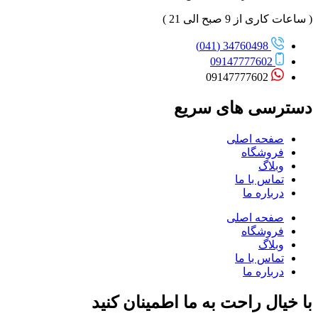
( ساعات کاری از 9 صبح الی 21 )
34760498 (041)
09147777602
09147777602
دسترسی های سریع
صفحه اصلی
فروشگاه
وبلاگ
تماس با ما
درباره ما
صفحه اصلی
فروشگاه
وبلاگ
تماس با ما
درباره ما
با خیال راحت به ما اطمینان کنید