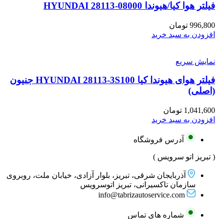
فیلتر هوا کیا/هیوندا HYUNDAI 28113-08000
996,800
تومان
افزودن به سبد خرید
نمایش سریع
فیلتر هوای هیوندا کیا HYUNDAI 28113-3S100 جنیون
(اصلی)
1,041,600
تومان
افزودن به سبد خرید
آدرس فروشگاه
( تبریز اتو سرویس )
آذربایجان شرقی، تبریز، بلوار آزادی، خیابان ملت، روبروی
سازمان تاکسیرانی، تبریز اتوسرویس
info@tabrizautoservice.com
شماره های تماس