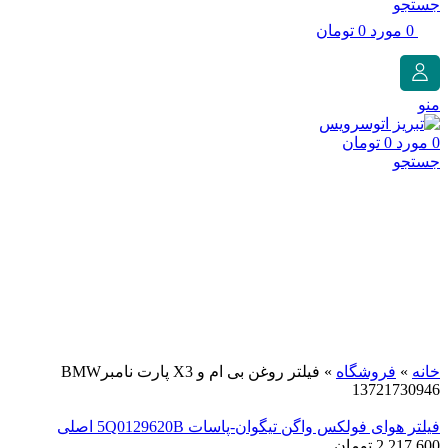
جستجو
0
مورد
0
تومان
منو
0
مورد
0
تومان
جستجو
برای بزرگنمایی کلیک کنید
خانه
»
فروشگاه
»
فیلتر روغن بی ام و X3 پارت نامبرBMW
13721730946
فیلتر هوای فولکس واگن تیگوان-پاسات 5Q0129620B اصلی
2,217,600
تومان