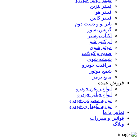
فیلتر روغن خودرو
فیلتر بنزین
فیلتر هوا
فیلتر کابین
تایر نو و دست دوم
گریس نسوز
اکتان بوستر
انژکتور شو
موتورشوی
ضدیخ و کولانت
شیشه شوی
مراقبت خودرو
شمع موتور
مایع ترمز
فروش عمده
انواع روغن خودرو
انواع فیلتر خودرو
لوازم مصرفی خودرو
لوازم نگهداری خودرو
تماس با ما
قوانین و مقررات
وبلاگ