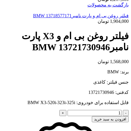
بازگشت به محصولات
فیلتر روغن بی ام و پارت نامبرBMW 13718577171
1,904,000
تومان
فیلتر روغن بی ام و X3 پارت
نامبرBMW 13721730946
1,568,000
تومان
برند: BMW
جنس فیلتر: کاغذی
کدفنی: 13721730946
قابل استفاده برای خودروی: BMW X3-520i-323i-325i
فیلتر
روغن
افزودن به سبد خرید
بی
ام