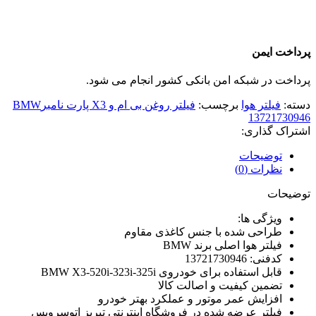
پرداخت ایمن
پرداخت در شبکه امن بانکی کشور انجام می شود.
دسته:
فیلتر هوا
برچسب:
فیلتر روغن بی ام و X3 پارت نامبرBMW
13721730946
اشتراک گذاری:
توضیحات
نظرات (0)
توضیحات
ویژگی ها:
طراحی شده با جنس کاغذی مقاوم
فیلتر هوا اصلی برند BMW
کدفنی: 13721730946
قابل استفاده برای خودروی BMW X3-520i-323i-325i
تضمین کیفیت و اصالت کالا
افزایش عمر موتور و عملکرد بهتر خودرو
فیلتر عرضه شده در فروشگاه اینترنتی تبریز اتوسرویس