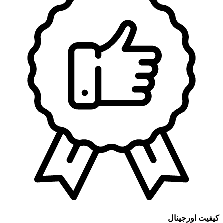
و
X3
پارت
نامبرBMW
13721730946
عدد
کیفیت اورجینال