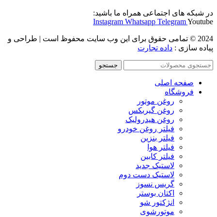
در شبکه های اجتماعی همراه ما باشید:
Instagram
Whatsapp
Telegram
Youtube
2024 © تمامی حقوق برای این وب سایت محفوظ است | طراحی و
پیاده سازی :
داده تجارت
جستجو
صفحه اصلی
فروشگاه
روغن موتور
روغن گیربکس
روغن هیدرولیک
فیلتر روغن خودرو
فیلتر بنزین
فیلتر هوا
فیلتر کابین
لاستیک جدید
لاستیک دست دوم
گریس نسوز
اکتان بوستر
انژکتور شو
موتورشوی