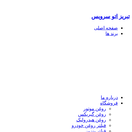
تبریز اتو سرویس
صفحه اصلی
برند ها
درباره ما
فروشگاه
روغن موتور
روغن گیربکس
روغن هیدرولیک
فیلتر روغن خودرو
فیلتر بنزین