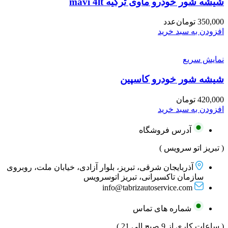
شیشه شور خودرو ماوی ترکیه mavi 4lt
350,000
تومان
عدد
افزودن به سبد خرید
نمایش سریع
شیشه شور خودرو کاسپین
420,000
تومان
افزودن به سبد خرید
آدرس فروشگاه
( تبریز اتو سرویس )
آذربایجان شرقی، تبریز، بلوار آزادی، خیابان ملت، روبروی
سازمان تاکسیرانی، تبریز اتوسرویس
info@tabrizautoservice.com
شماره های تماس
( ساعات کاری از 9 صبح الی 21 )