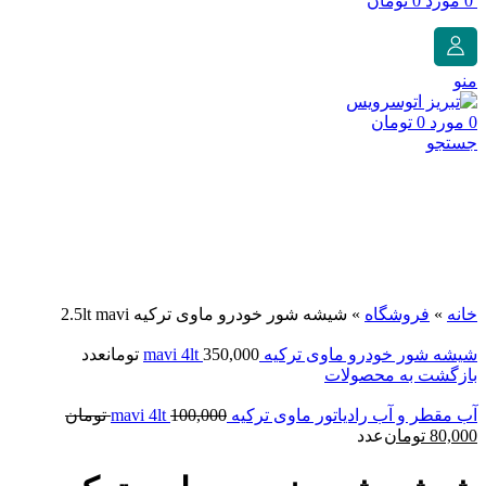
0
مورد
0
تومان
منو
0
مورد
0
تومان
جستجو
برای بزرگنمایی کلیک کنید
خانه
»
فروشگاه
»
شیشه شور خودرو ماوی ترکیه 2.5lt mavi
شیشه شور خودرو ماوی ترکیه mavi 4lt
350,000
تومان
عدد
بازگشت به محصولات
قیمت
آب مقطر و آب رادیاتور ماوی ترکیه mavi 4lt
100,000
تومان
قیمت
اصلی:
80,000
تومان
عدد
فعلی:
000
80,000 تومان.
بود.