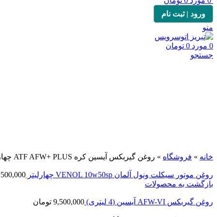
0
مورد
0
تومان
ورود | ثبت نام
منو
0
مورد
0
تومان
جستجو
برای بزرگنمایی کلیک کنید
خانه
»
فروشگاه
»
روغن گیربکس آیسین کره ATF AFW+ PLUS چهار لیتر
روغن موتور سیکلت ونول آلمان VENOL 10w50sp چهارلیتر
,500,000
بازگشت به محصولات
روغن گیربکس AFW-VI آیسین (4 لیتری)
9,500,000
تومان