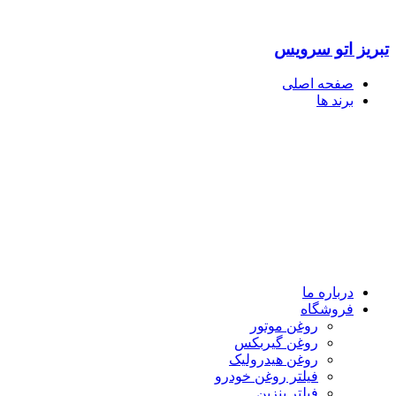
تبریز اتو سرویس
صفحه اصلی
برند ها
درباره ما
فروشگاه
روغن موتور
روغن گیربکس
روغن هیدرولیک
فیلتر روغن خودرو
فیلتر بنزین