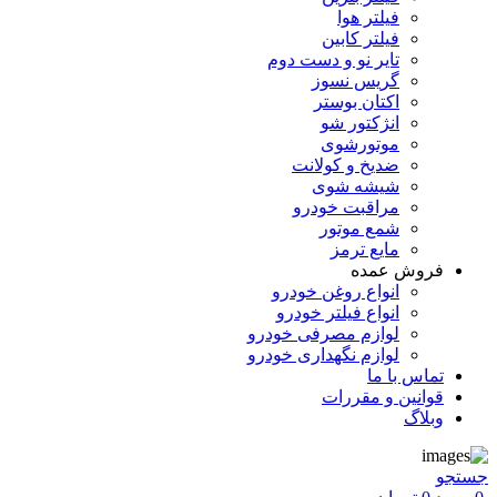
فیلتر هوا
فیلتر کابین
تایر نو و دست دوم
گریس نسوز
اکتان بوستر
انژکتور شو
موتورشوی
ضدیخ و کولانت
شیشه شوی
مراقبت خودرو
شمع موتور
مایع ترمز
فروش عمده
انواع روغن خودرو
انواع فیلتر خودرو
لوازم مصرفی خودرو
لوازم نگهداری خودرو
تماس با ما
قوانین و مقررات
وبلاگ
جستجو