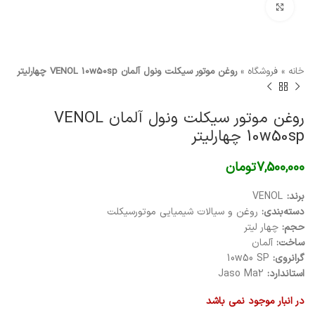
برای بزرگنمایی کلیک کنید
خانه
»
فروشگاه
»
روغن موتور سیکلت ونول آلمان VENOL 10w50sp چهارلیتر
روغن موتور سیکلت ونول آلمان VENOL
10w50sp چهارلیتر
7,500,000
تومان
برند:
VENOL
دسته‌بندی:
روغن و سیالات شیمیایی موتورسیکلت
حجم:
چهار لیتر
ساخت:
آلمان
گرانروی:
10w50 SP
استاندارد:
Jaso Ma2
در انبار موجود نمی باشد