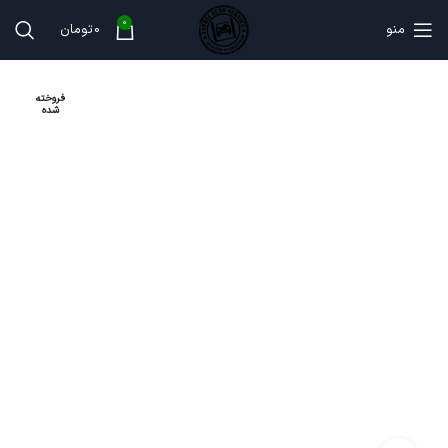
0
منو
0
تومان
فروخته
شده