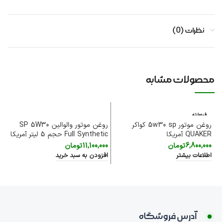
نظرات (0)
محصولات مشابه
فروخته
شده
روغن موتور 5w30 sp کواکر
روغن موتور والوالین SP 5W30
QUAKER آمریکا
Full Synthetic حجم 5 لیتر آمریکا
0W50
6,800,000
تومان
11,100,000
تومان
00
اطلاعات بیشتر
افزودن به سبد خرید
اف
آدرس فروشگاه