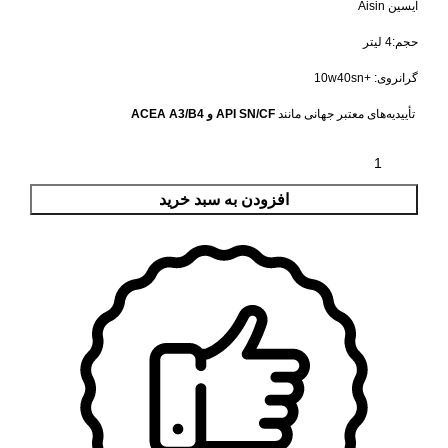
آیسین Aisin
حجم:4 لیتر
گرانروی: +10w40sn​
تأییدیه‌های معتبر جهانی مانند
API SN/CF و ACEA A3/B4
افزودن به سبد خرید