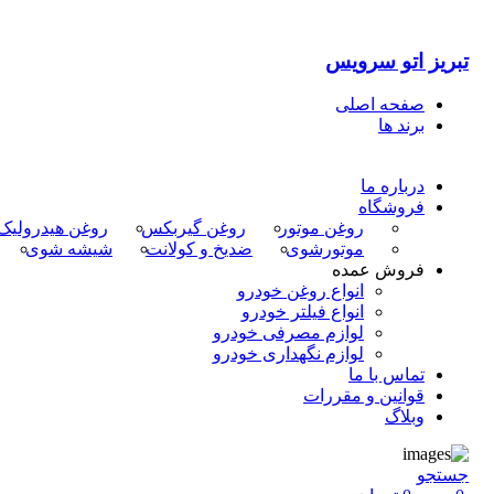
تبریز اتو سرویس
صفحه اصلی
برند ها
درباره ما
فروشگاه
روغن موتور
روغن گیربکس
روغن هیدرولیک
موتورشوی
ضدیخ و کولانت
شیشه شوی
فروش عمده
انواع روغن خودرو
انواع فیلتر خودرو
لوازم مصرفی خودرو
لوازم نگهداری خودرو
تماس با ما
قوانین و مقررات
وبلاگ
جستجو