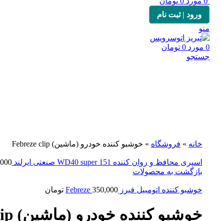
0
مورد
0
تومان
ورود | ثبت نام
منو
0
مورد
0
تومان
جستجو
فروخته شده
برای بزرگنمایی کلیک کنید
خانه
»
فروشگاه
»
خوشبو کننده خودرو (ماشین) Febreze clip
اسپری محافظ و روان کننده WD40 super 151 صنعتی ایرلند
,000
بازگشت به محصولات
خوشبو کننده اتومبیل فبرز Febreze
350,000
تومان
خوشبو کننده خودرو (ماشین) Febreze clip