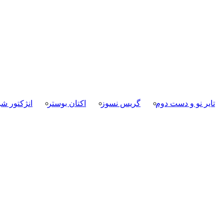
تایر نو و دست دوم
گریس نسوز
اکتان بوستر
انژکتور شو