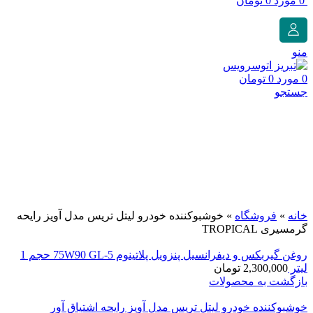
0
مورد
0
تومان
منو
0
مورد
0
تومان
جستجو
-10%
فروخته شده
برای بزرگنمایی کلیک کنید
خانه
»
فروشگاه
»
خوشبوکننده خودرو لیتل تریس مدل آویز رایحه
گرمسیری TROPICAL
روغن گیربکس و دیفرانسیل پنزویل پلاتینوم 75W90 GL-5 حجم 1
لیتر
2,300,000
تومان
بازگشت به محصولات
خوشبوکننده خودرو لیتل تریس مدل آویز رایحه اشتیاق آور