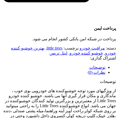
پرداخت ایمن
پرداخت در شبکه امن بانکی کشور انجام می شود.
دسته:
مراقبت خودرو
برچسب:
little trees
,
بهترین خوشبو کننده
خودرو
,
خوشبو کننده خودرو
,
لیتل تریس
اشتراک گذاری:
توضیحات
نظرات (0)
توضیحات
از ویژگیهای مورد توجه خوشبوکننده های خودرویی بوی خوب ،
ماندگاری و مکان قرار گیری آنها می باشند. خوشبو کننده خودرو
Little Trees از معتبرترین و بزرگترین تولید کنندگان خوشبوکننده در
جهان می باشد. انواع خوشبوکننده Little Trees را به راحتی میتوانید
بر روی شبکه کولر،راحت آویز آینه وراهنما،میله پشتی صندلی ،دنده
،هلدر عینک،کلیپ دریچه کولر،کنسروی داخل داشبورد وحتی در