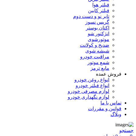
فیلتر هوا
فیلتر کابین
تایر نو و دست دوم
گریس نسوز
اکتان بوستر
انژکتور شو
موتورشوی
ضدیخ و کولانت
شیشه شوی
مراقبت خودرو
شمع موتور
مایع ترمز
فروش عمده
انواع روغن خودرو
انواع فیلتر خودرو
لوازم مصرفی خودرو
لوازم نگهداری خودرو
تماس با ما
قوانین و مقررات
وبلاگ
جستجو