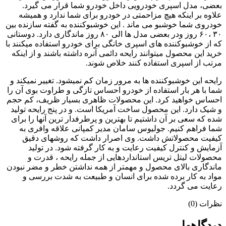
بعضی، مدل اسپری خودرویی داخل خودرو شما قرار می گیرد.
علاوه بر اینکه هیچ مزاحمتی در خودرو برای شما ندارد و همیشه
خودروی شما خوشبو می ماند . این خوشبوکننده به گفته سازنده بین
۳۰ ،۶۰ روز ودر بعضی مدل ها الی ۸۰ روز ماندگاری دارد. دوستانی
که از خوشبوکننده های اسپری خانگی برای خودرو استفاده میکنند با
خرید این محصول میتوانند رایحه دائمی آنره داشته باشند و از اینکه
مرتب از اسپری استفاده کنند خلاص شوند.
رایحه این خوشبوکننده ها به مرور زمان کم نمیشود. تغییر نمیکند و
شما با هر بار استفاده از خودرو احساس تازگی و طراوت بوی آن را
احساس خواهید کرد. این محصولات ظاهری بسیار ظریف، کم حجم
و شیک دارد. این محصول ساخت آمریکا است. و در پنج رایحه تولید
شده که سعی بر آن داشتیم تا بهترین و پرطرفدار ترین آنها را برای
شما فراهم کنیم. جولیوس سامان مدیر کمپانی علاقه وافری به
کیفیت محصولاتش داشت. وی اصرار داشت که روشهای دقیق
آزمایش و کنترل کیفیت رعایت و به کار گرفته شود. در تولید
محصولات لیتل تریس استانداردهایی از جمله رایحه ، قدرت و
ماندگاری بالای محصول و مهمتر از همه نداشتن خطر و مضر نبودن
مواد به کار برده شده برای انسان و طبیعت به شدت بررسی و
رعایت می گردد.
نظرات (0)
دیدگاهها