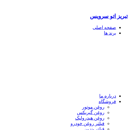
تبریز اتو سرویس
صفحه اصلی
برند ها
درباره ما
فروشگاه
روغن موتور
روغن گیربکس
روغن هیدرولیک
فیلتر روغن خودرو
فیلتر بنزین