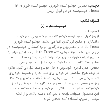
برچسب:
بهترین خوشبو کننده خودرو
,
خوشبو کننده خورو little
trees
,
خوشبوکننده خودرو لیتل تریس
اشتراک گذاری:
توضیحات
نظرات (0)
توضیحات
از ویژگیهای مورد توجه خوشبوکننده های خودرویی بوی خوب ،
ماندگاری و مکان قرار گیری آنها می باشند. خوشبو کننده خودرو
Little Trees از معتبرترین و بزرگترین تولید کنندگان خوشبوکننده در
جهان می باشد. انواع خوشبوکننده Little Trees را به راحتی میتوانید
بر روی شبکه کولر،راحت آویز آینه وراهنما،میله پشتی صندلی ،دنده
،هلدر عینک،کلیپ دریچه کولر،کنسروی داخل داشبورد وحتی در
بعضی، مدل اسپری خودرویی داخل خودرو شما قرار می گیرد. علاوه
بر اینکه هیچ مزاحمتی در خودرو برای شما ندارد و همیشه خودروی
شما خوشبو می ماند . این خوشبوکننده به گفته سازنده بین ۳۰ ،۶۰
روز ودر بعضی مدل ها الی ۸۰ روز ماندگاری دارد. دوستانی که از
خوشبوکننده های اسپری خانگی برای خودرو استفاده میکنند با خرید
این محصول میتوانند رایحه دائمی آنره داشته باشند و از اینکه
مرتب از اسپری استفاده کنند خلاص شوند.