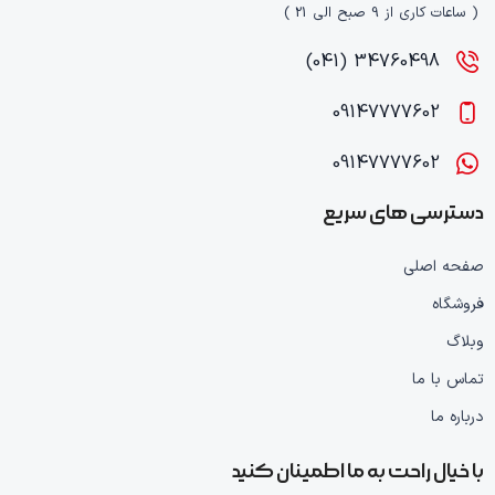
( ساعات کاری از 9 صبح الی 21 )
34760498 (041)
09147777602
09147777602
دسترسی های سریع
صفحه اصلی
فروشگاه
وبلاگ
تماس با ما
درباره ما
با خیال راحت به ما اطمینان کنید