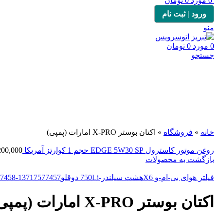
0
مورد
0
تومان
ورود | ثبت نام
منو
0
مورد
0
تومان
جستجو
برای بزرگنمایی کلیک کنید
خانه
»
فروشگاه
»
اکتان بوستر X-PRO امارات (پمپی)
روغن موتور کاسترول EDGE 5W30 SP حجم 1 کوارتز آمریکا
200,000
بازگشت به محصولات
فیلتر هوای بی-ام-و X6هشت سیلندر-750Li دوقلو13717577457-13717577458
اکتان بوستر X-PRO امارات (پمپی)