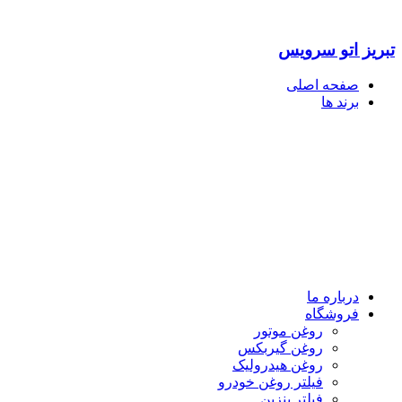
تبریز اتو سرویس
صفحه اصلی
برند ها
درباره ما
فروشگاه
روغن موتور
روغن گیربکس
روغن هیدرولیک
فیلتر روغن خودرو
فیلتر بنزین