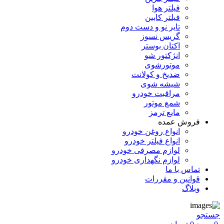
فیلتر هوا
فیلتر کابین
تایر نو و دست دوم
گریس نسوز
اکتان بوستر
انژکتور شو
موتورشوی
ضدیخ و کولانت
شیشه شوی
مراقبت خودرو
شمع موتور
مایع ترمز
فروش عمده
انواع روغن خودرو
انواع فیلتر خودرو
لوازم مصرفی خودرو
لوازم نگهداری خودرو
تماس با ما
قوانین و مقررات
وبلاگ
جستجو