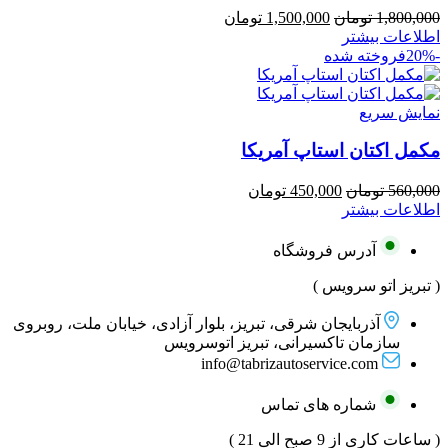
قیمت
قیمت
1,800,000
تومان
1,500,000
تومان
اصلی:
فعلی:
اطلاعات بیشتر
1,800,000 تومان
1,500,000 تومان.
-20%
فروخته شده
بود.
نمایش سریع
مکمل اکتان استاپ آمریکا
قیمت
قیمت
560,000
تومان
450,000
تومان
اصلی:
فعلی:
اطلاعات بیشتر
560,000 تومان
450,000 تومان.
بود.
آدرس فروشگاه
( تبریز اتو سرویس )
آذربایجان شرقی، تبریز، بلوار آزادی، خیابان ملت، روبروی
سازمان تاکسیرانی، تبریز اتوسرویس
info@tabrizautoservice.com
شماره های تماس
( ساعات کاری از 9 صبح الی 21 )