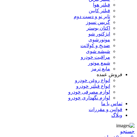
فیلتر هوا
فیلتر کابین
تایر نو و دست دوم
گریس نسوز
اکتان بوستر
انژکتور شو
موتورشوی
ضدیخ و کولانت
شیشه شوی
مراقبت خودرو
شمع موتور
مایع ترمز
فروش عمده
انواع روغن خودرو
انواع فیلتر خودرو
لوازم مصرفی خودرو
لوازم نگهداری خودرو
تماس با ما
قوانین و مقررات
وبلاگ
جستجو