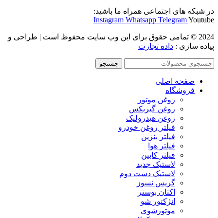
در شبکه های اجتماعی همراه ما باشید:
Instagram
Whatsapp
Telegram
Youtube
2024 © تمامی حقوق برای این وب سایت محفوظ است | طراحی و
پیاده سازی :
داده تجارت
جستجو
صفحه اصلی
فروشگاه
روغن موتور
روغن گیربکس
روغن هیدرولیک
فیلتر روغن خودرو
فیلتر بنزین
فیلتر هوا
فیلتر کابین
لاستیک جدید
لاستیک دست دوم
گریس نسوز
اکتان بوستر
انژکتور شو
موتورشوی