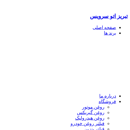
تبریز اتو سرویس
صفحه اصلی
برند ها
درباره ما
فروشگاه
روغن موتور
روغن گیربکس
روغن هیدرولیک
فیلتر روغن خودرو
فیلتر بنزین