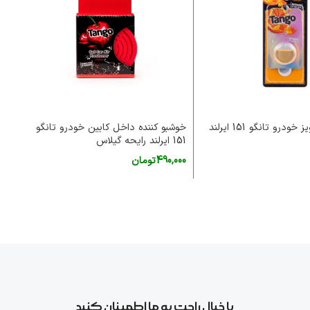
خوشبو کننده آویز خودرو تانگو 151 ایرلند
خوشبو کننده داخل کابین خودرو تانگو
151 ایرلند رایحه گیلاس
حجم 5
490,000
تومان
00
افزودن به سبد خرید
اط
با خیال راحت به ما اطمینان کنید