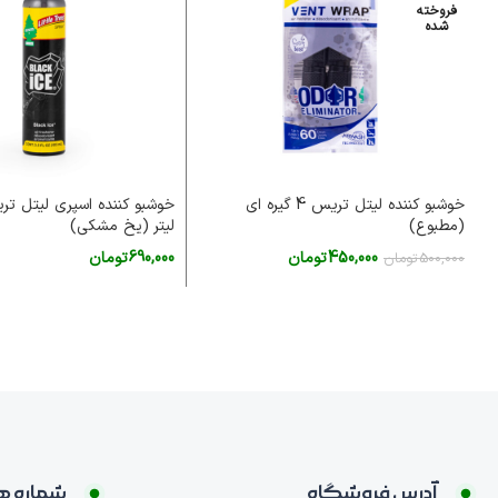
فروخته
شده
خوشبو کننده لیتل تریس 4 گیره ای
(مطبوع)
لیتر (یخ مشکی)
450,000
تومان
690,000
تومان
500,000
تومان
اطلاعات بیشتر
افزودن به سبد خرید
آدرس فروشگاه
شماره ه