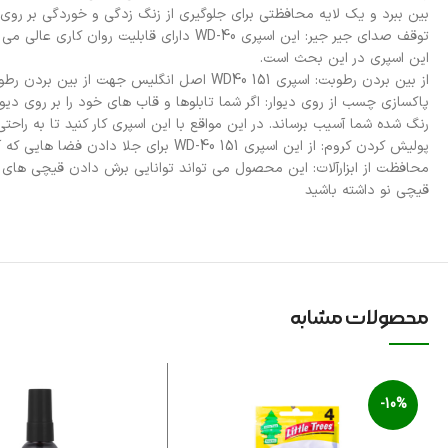
بین ببرد و یک لایه محافظتی برای جلوگیری از زنگ زدگی و خوردگی بر روی
توقف صدای جیر جیر: این اسپری WD-40 دار
این اسپری در این بحث است.
از بین بردن رطوبت: اسپری WD40 151 اصل انگلیس جهت از بین بردن رطوبت از سطوح فلزی، از قبیل (سوییچ اتومبیل، ابزارهای فلزی، موتورها موتور سیکلت و قایق) به کار برده می شود.
پاکسازی چسب از روی دیوار: اگر شما تابلوها و قاب های خود را بر روی 
رنگ شده شما آسیب برساند. در این مواقع با این اسپری کار کنید تا به راحتی
پولیش کردن کروم: از این اسپری WD-40 151 برای جلا دادن فضا هایی که آبکاری کروم شده اند استفاده کنید.
محافظت از ابزارآلات: این محصول می تواند توانایی برش دادن قیچی های مخت
قیچی نو داشته باشید
محصولات مشابه
-10%