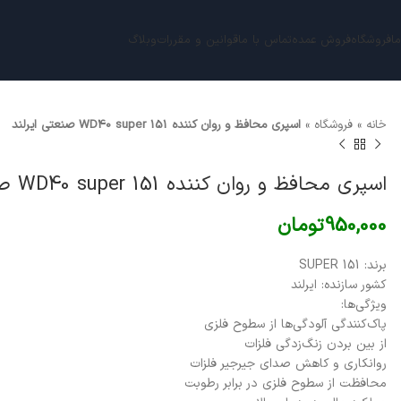
ما
فروشگاه
فروش عمده
تماس با ما
قوانین و مقررات
وبلاگ
خانه
»
فروشگاه
»
اسپری محافظ و روان کننده WD40 super 151 صنعتی ایرلند
اسپری محافظ و روان کننده WD40 super 151 صنعتی ایرلند
950,000
تومان
برند: SUPER 151
کشور سازنده: ایرلند
ویژگی‌ها:
پاک‌کنندگی آلودگی‌ها از سطوح فلزی
از بین بردن زنگ‌زدگی فلزات
روانکاری و کاهش صدای جیرجیر فلزات
محافظت از سطوح فلزی در برابر رطوبت