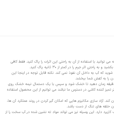
توانید با استفاده از آن به راحتی این اثرات را پاک کنید. فقط کافی
ثر جرم را در کمتر از ۳۰ ثانیه پاک کنید.
ه کاملا خشک شد متوجه می شوید که آب به داخل آن نفوذ نمی کند. نکته قابل توجه در اینجا این
دن را به کفش شما ببخشد.
ردن موزاییک ها: خب امکان کثیف شدن موزاییک ها بسیار زیاد است. کافی است که اسپری WD40 151 اصل انگلیس را بر روی آنها بزنید و سپس ۵ دقیقه زمان دهید تا خشک شود و سپس با یک دستمال نیمه خشک روی
 تمیز کننده کاشی در دسترس ما نباشد می توانیم از این محصول استفاده
ها را سست کند و آماده باز شدن کند. آزاد سازی مکانیزم هایی که امکان گیر کردن در روند عملکرد آن ها،
ردن حلقه های تنگ از دست باشد.
و انواع چسب کاربرد دارد. این وسیله نیز می تواند مواد ته نشین شده در آب سخت را از