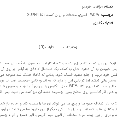
دسته:
مراقبت خودرو
برچسب:
WD40
,
اسپری محافظ و روان کننده 151 SUPER
اشتراک گذاری:
توضیحات
نظرات (0)
اژیک بر روی کف خانه چیزی بنویسید؟ ساختار این محصول به گونه ای است که می 
ن به آن دهید. حال به کمک یک دستمال کاغذی به آرامی بر روی آن بکشید و به راحتی ا
را ضد آب کنید: یک لایه از این اسپری WD-40 151 را روی کفش خود بزنید و اجازه دهید خشک شود. زمانی ک
ر عالی نباشد اما توانایی این را دارد که به اندازه کافی خاصیت ضد آب بو
پاک ک
 و حتی اگر آدامسی روی سطح زمین چسبیده باشد آن نیز کنده می شود. پس اگر
دن قطعات زنگ زده: اسپری روان کار با نفود کردن WD-40 151 در لا به لای شکاف مهره ها و پیچ ها می تواند آن 
،کنترل ها و اتصالات و کابل ها. یکی دیگر از این کاربرد ها می تواند در آو
گلیس حلالی بسیار قوی بوده و برای از بین بردم مواد مختلف از قبیل موم، گریس، قیر، صمغ 