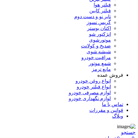
فیلتر هوا
فیلتر کابین
تایر نو و دست دوم
گریس نسوز
اکتان بوستر
انژکتور شو
موتورشوی
ضدیخ و کولانت
شیشه شوی
مراقبت خودرو
شمع موتور
مایع ترمز
فروش عمده
انواع روغن خودرو
انواع فیلتر خودرو
لوازم مصرفی خودرو
لوازم نگهداری خودرو
تماس با ما
قوانین و مقررات
وبلاگ
جستجو