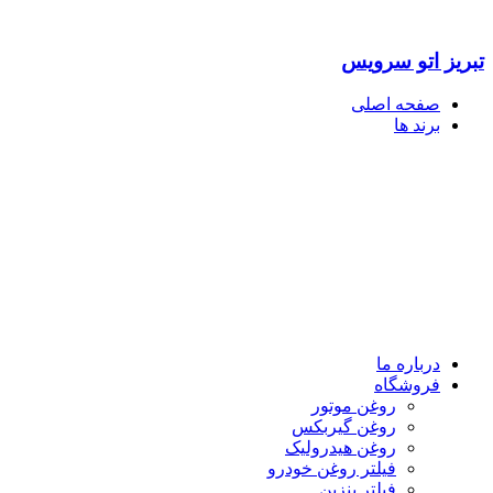
تبریز اتو سرویس
صفحه اصلی
برند ها
درباره ما
فروشگاه
روغن موتور
روغن گیربکس
روغن هیدرولیک
فیلتر روغن خودرو
فیلتر بنزین