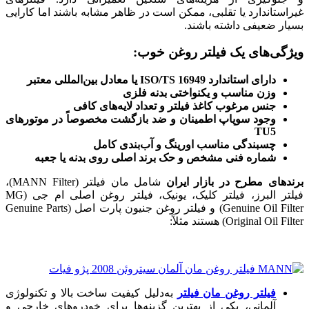
غیراستاندارد یا تقلبی، ممکن است در ظاهر مشابه باشند اما کارایی
بسیار ضعیفی داشته باشند.
ویژگی‌های یک فیلتر روغن خوب:
دارای استاندارد
ISO/TS 16949
یا معادل بین‌المللی معتبر
وزن مناسب و یکنواختی بدنه فلزی
جنس مرغوب کاغذ فیلتر و تعداد لایه‌های کافی
وجود سوپاپ اطمینان و ضد بازگشت مخصوصاً در موتورهای
TU5
چسبندگی مناسب اورینگ و آب‌بندی کامل
شماره فنی مشخص و حک برند اصلی روی بدنه یا جعبه
برندهای مطرح در بازار ایران
شامل مان فیلتر (MANN Filter)،
فیلتر البرز، فیلتر کلیک، یونیک، فیلتر روغن اصلی ام جی (MG
Genuine Oil Filter) و فیلتر روغن جنیون پارت اصل (Genuine Parts
Original Oil Filter) هستند مثلاً:
فیلتر روغن مان فیلتر
به‌دلیل کیفیت ساخت بالا و تکنولوژی
آلمانی، یکی از بهترین گزینه‌ها برای خودروهای خارجی و