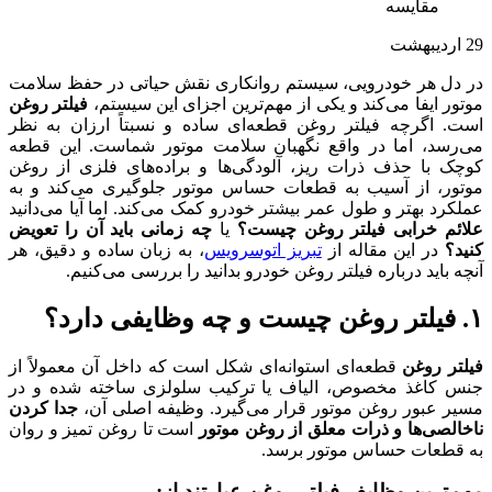
29
اردیبهشت
در دل هر خودرویی، سیستم روانکاری نقش حیاتی در حفظ سلامت
موتور ایفا می‌کند و یکی از مهم‌ترین اجزای این سیستم،
فیلتر روغن
است. اگرچه فیلتر روغن قطعه‌ای ساده و نسبتاً ارزان به نظر
می‌رسد، اما در واقع نگهبان سلامت موتور شماست. این قطعه
کوچک با حذف ذرات ریز، آلودگی‌ها و براده‌های فلزی از روغن
موتور، از آسیب به قطعات حساس موتور جلوگیری می‌کند و به
عملکرد بهتر و طول عمر بیشتر خودرو کمک می‌کند. اما آیا می‌دانید
علائم خرابی فیلتر روغن چیست؟
یا
چه زمانی باید آن را تعویض
کنید؟
در این مقاله از
تبریز اتوسرویس
، به زبان ساده و دقیق، هر
آنچه باید درباره فیلتر روغن خودرو بدانید را بررسی می‌کنیم.
۱. فیلتر روغن چیست و چه وظایفی دارد؟
فیلتر روغن
قطعه‌ای استوانه‌ای شکل است که داخل آن معمولاً از
جنس کاغذ مخصوص، الیاف یا ترکیب سلولزی ساخته شده و در
مسیر عبور روغن موتور قرار می‌گیرد. وظیفه اصلی آن،
جدا کردن
ناخالصی‌ها و ذرات معلق از روغن موتور
است تا روغن تمیز و روان
به قطعات حساس موتور برسد.
مهم‌ترین وظایف فیلتر روغن عبارتند از: