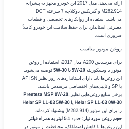
ارائه می‌دهد. مدل 2017 این خودرو مجهز به پیشرانه
M282.914 و گیربکس دوکلاچه 7 سرعته DCT
می‌باشد. استفاده از روانکارهای تخصصی و قطعات
مصرفی استاندارد برای حفظ سلامت این خودرو کاملاً
ضروری است.
روغن موتور مناسب
برای مرسدس A200 مدل 2017، استفاده از روغن
موتور با ویسکوزیته
5W-20 یا 5W-30
توصیه می‌شود.
این روغن‌ها باید دارای استانداردهای روز نظیر API SN
یا SP و تاییدیه‌های اختصاصی مرسدس باشند.
برخی منابع روغن‌هایی نظیر
،
Presteza MSP 0W-20
Helar SP LL-03 0W-30
یا
Helar SP LL-03 5W-30
را برای این موتور (M282.914) پیشنهاد کرده‌اند.
حجم روغن مورد نیاز:
حدود
5.1 لیتر به همراه فیلتر
این روغن‌ها با کاهش اصطکاک، محافظت از موتور در