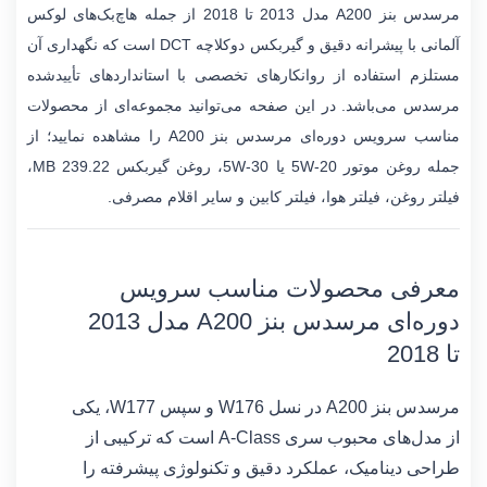
مرسدس بنز A200 مدل 2013 تا 2018 از جمله هاچ‌بک‌های لوکس
آلمانی با پیشرانه دقیق و گیربکس دوکلاچه DCT است که نگهداری آن
مستلزم استفاده از روانکارهای تخصصی با استانداردهای تأییدشده
مرسدس می‌باشد. در این صفحه می‌توانید مجموعه‌ای از محصولات
مناسب سرویس دوره‌ای مرسدس بنز A200 را مشاهده نمایید؛ از
جمله روغن موتور 5W-20 یا 5W-30، روغن گیربکس MB 239.22،
فیلتر روغن، فیلتر هوا، فیلتر کابین و سایر اقلام مصرفی.
معرفی محصولات مناسب سرویس
دوره‌ای مرسدس بنز A200 مدل 2013
تا 2018
مرسدس بنز A200 در نسل W176 و سپس W177، یکی
از مدل‌های محبوب سری A-Class است که ترکیبی از
طراحی دینامیک، عملکرد دقیق و تکنولوژی پیشرفته را