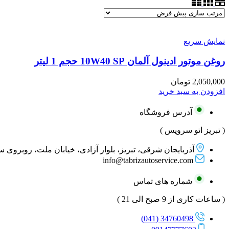
نمایش سریع
روغن موتور ادینول آلمان 10W40 SP حجم 1 لیتر
2,050,000
تومان
افزودن به سبد خرید
آدرس فروشگاه
( تبریز اتو سرویس )
آذربایجان شرقی، تبریز، بلوار آزادی، خیابان ملت، روبروی 
info@tabrizautoservice.com
شماره های تماس
( ساعات کاری از 9 صبح الی 21 )
34760498 (041)