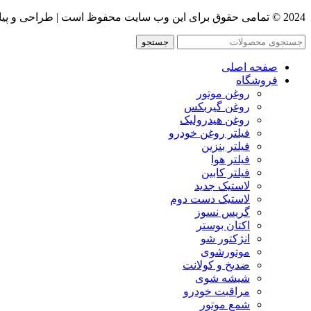
2024 © تمامی حقوق برای این وب سایت محفوظ است | طراحی و پیاده سازی :
جستجو
صفحه اصلی
فروشگاه
روغن موتور
روغن گیربکس
روغن هیدرولیک
فیلتر روغن خودرو
فیلتر بنزین
فیلتر هوا
فیلتر کابین
لاستیک جدید
لاستیک دست دوم
گریس نسوز
اکتان بوستر
انژکتور شو
موتورشوی
ضدیخ و کولانت
شیشه شوی
مراقبت خودرو
شمع موتور