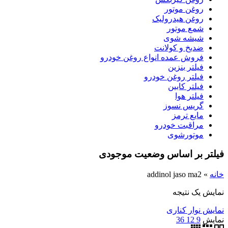
روغن موتور
روغن هیدرولیک
شمع موتور
شیشه شوی
ضدیخ و کولانت
فروش عمده انواع روغن خودرو
فیلتر بنزین
فیلتر روغن خودرو
فیلتر کابین
فیلتر هوا
گریس نسوز
مایع ترمز
مراقبت خودرو
موتورشوی
فیلتر بر اساس وضعیت موجودی
خانه
»
addinol jaso ma2
نمایش یک نتیجه
نمایش نوار کناری
نمایش
9
12
36