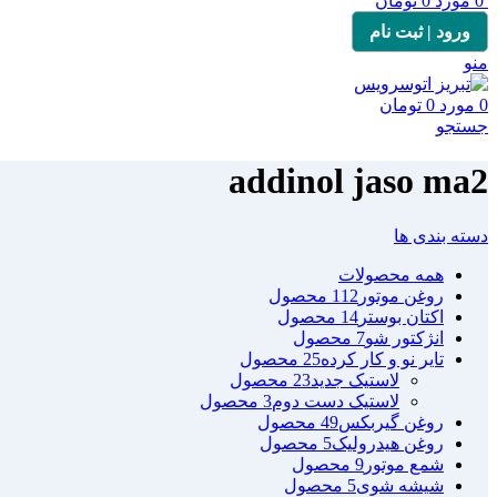
0
مورد
0
تومان
ورود | ثبت نام
منو
0
مورد
0
تومان
جستجو
addinol jaso ma2
دسته بندی ها
همه
محصولات
روغن موتور
112 محصول
اکتان بوستر
14 محصول
انژکتور شو
7 محصول
تایر نو و کار کرده
25 محصول
لاستیک جدید
23 محصول
لاستیک دست دوم
3 محصول
روغن گیربکس
49 محصول
روغن هیدرولیک
5 محصول
شمع موتور
9 محصول
شیشه شوی
5 محصول