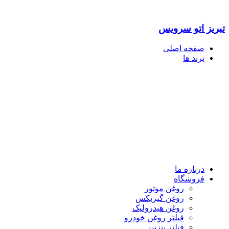
تبریز اتو سرویس
صفحه اصلی
برند ها
درباره ما
فروشگاه
روغن موتور
روغن گیربکس
روغن هیدرولیک
فیلتر روغن خودرو
فیلتر بنزین