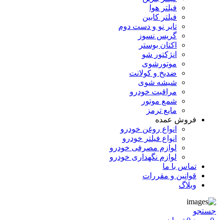
فیلتر هوا
فیلتر کابین
تایر نو و دست دوم
گریس نسوز
اکتان بوستر
انژکتور شو
موتورشوی
ضدیخ و کولانت
شیشه شوی
مراقبت خودرو
شمع موتور
مایع ترمز
فروش عمده
انواع روغن خودرو
انواع فیلتر خودرو
لوازم مصرفی خودرو
لوازم نگهداری خودرو
تماس با ما
قوانین و مقررات
وبلاگ
جستجو