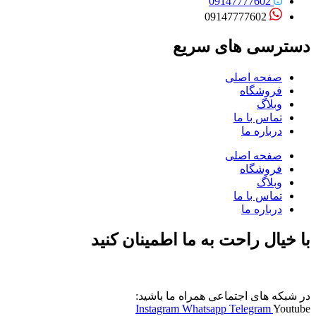
09147777602
09147777602
دسترسی های سریع
صفحه اصلی
فروشگاه
وبلاگ
تماس با ما
درباره ما
صفحه اصلی
فروشگاه
وبلاگ
تماس با ما
درباره ما
با خیال راحت به ما اطمینان کنید
در شبکه های اجتماعی همراه ما باشید:
Instagram
Whatsapp
Telegram
Youtube