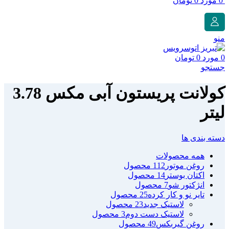
0
مورد
0
تومان
منو
0
مورد
0
تومان
جستجو
کولانت پریستون آبی مکس 3.78
لیتر
دسته بندی ها
همه
محصولات
روغن موتور
112 محصول
اکتان بوستر
14 محصول
انژکتور شو
7 محصول
تایر نو و کار کرده
25 محصول
لاستیک جدید
23 محصول
لاستیک دست دوم
3 محصول
روغن گیربکس
49 محصول