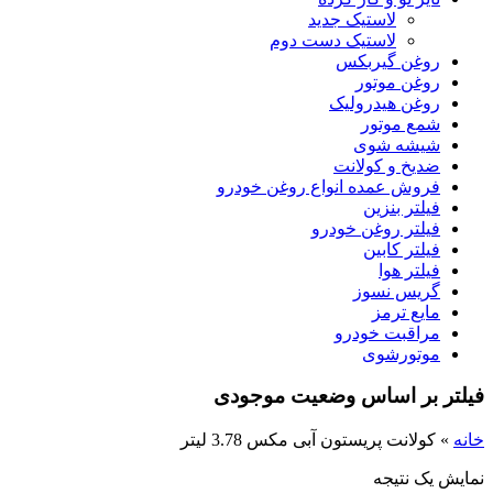
لاستیک جدید
لاستیک دست دوم
روغن گیربکس
روغن موتور
روغن هیدرولیک
شمع موتور
شیشه شوی
ضدیخ و کولانت
فروش عمده انواع روغن خودرو
فیلتر بنزین
فیلتر روغن خودرو
فیلتر کابین
فیلتر هوا
گریس نسوز
مایع ترمز
مراقبت خودرو
موتورشوی
فیلتر بر اساس وضعیت موجودی
خانه
»
کولانت پریستون آبی مکس 3.78 لیتر
نمایش یک نتیجه