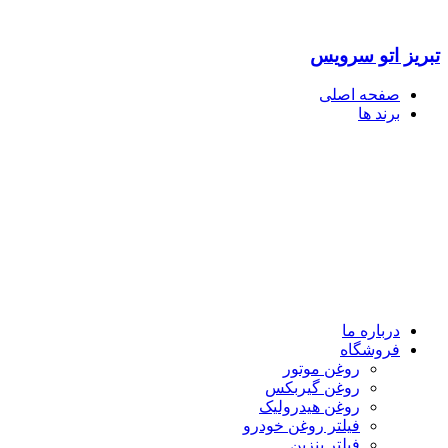
تبریز اتو سرویس
صفحه اصلی
برند ها
درباره ما
فروشگاه
روغن موتور
روغن گیربکس
روغن هیدرولیک
فیلتر روغن خودرو
فیلتر بنزین