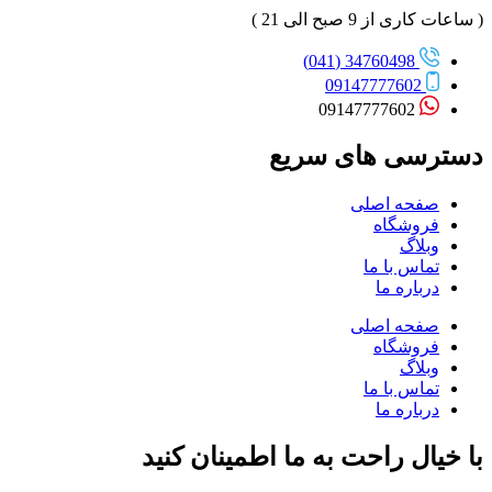
( ساعات کاری از 9 صبح الی 21 )
34760498 (041)
09147777602
09147777602
دسترسی های سریع
صفحه اصلی
فروشگاه
وبلاگ
تماس با ما
درباره ما
صفحه اصلی
فروشگاه
وبلاگ
تماس با ما
درباره ما
با خیال راحت به ما اطمینان کنید