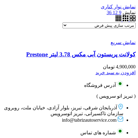
نمایش نوار کناری
نمایش
9
12
36
نمایش سریع
کولانت پریستون آبی مکس 3.78 لیتر Prestone
4,900,000
تومان
افزودن به سبد خرید
آدرس فروشگاه
( تبریز اتو سرویس )
آذربایجان شرقی، تبریز، بلوار آزادی، خیابان ملت، روبروی
سازمان تاکسیرانی، تبریز اتوسرویس
info@tabrizautoservice.com
شماره های تماس