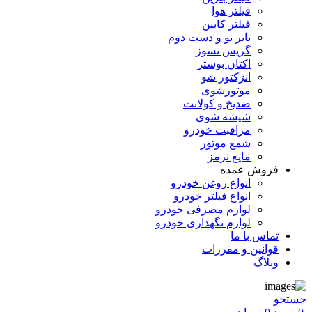
فیلتر هوا
فیلتر کابین
تایر نو و دست دوم
گریس نسوز
اکتان بوستر
انژکتور شو
موتورشوی
ضدیخ و کولانت
شیشه شوی
مراقبت خودرو
شمع موتور
مایع ترمز
فروش عمده
انواع روغن خودرو
انواع فیلتر خودرو
لوازم مصرفی خودرو
لوازم نگهداری خودرو
تماس با ما
قوانین و مقررات
وبلاگ
جستجو