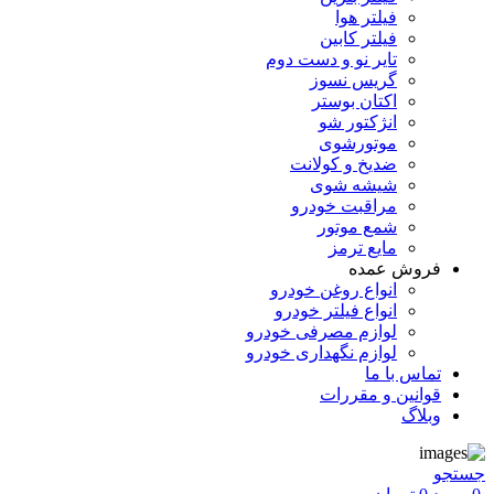
فیلتر هوا
فیلتر کابین
تایر نو و دست دوم
گریس نسوز
اکتان بوستر
انژکتور شو
موتورشوی
ضدیخ و کولانت
شیشه شوی
مراقبت خودرو
شمع موتور
مایع ترمز
فروش عمده
انواع روغن خودرو
انواع فیلتر خودرو
لوازم مصرفی خودرو
لوازم نگهداری خودرو
تماس با ما
قوانین و مقررات
وبلاگ
جستجو