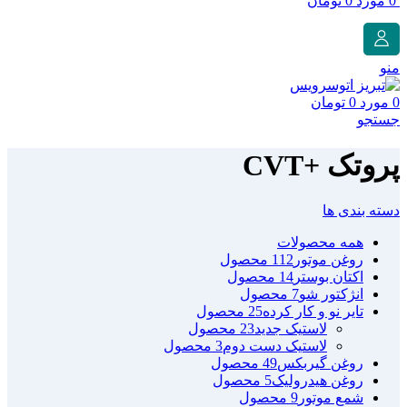
0
مورد
0
تومان
منو
0
مورد
0
تومان
جستجو
پروتک +CVT
دسته بندی ها
همه
محصولات
روغن موتور
112 محصول
اکتان بوستر
14 محصول
انژکتور شو
7 محصول
تایر نو و کار کرده
25 محصول
لاستیک جدید
23 محصول
لاستیک دست دوم
3 محصول
روغن گیربکس
49 محصول
روغن هیدرولیک
5 محصول
شمع موتور
9 محصول