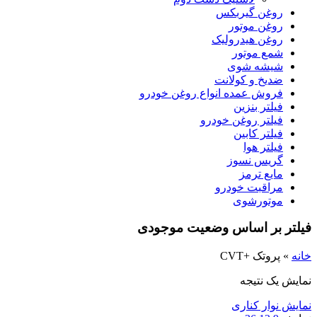
روغن گیربکس
روغن موتور
روغن هیدرولیک
شمع موتور
شیشه شوی
ضدیخ و کولانت
فروش عمده انواع روغن خودرو
فیلتر بنزین
فیلتر روغن خودرو
فیلتر کابین
فیلتر هوا
گریس نسوز
مایع ترمز
مراقبت خودرو
موتورشوی
فیلتر بر اساس وضعیت موجودی
خانه
»
پروتک +CVT
نمایش یک نتیجه
نمایش نوار کناری