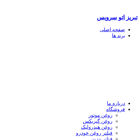
تبریز اتو سرویس
صفحه اصلی
برند ها
درباره ما
فروشگاه
روغن موتور
روغن گیربکس
روغن هیدرولیک
فیلتر روغن خودرو
فیلتر بنزین