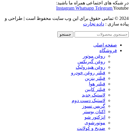
در شبکه های اجتماعی همراه ما باشید:
Instagram
Whatsapp
Telegram
Youtube
2024 © تمامی حقوق برای این وب سایت محفوظ است | طراحی و
پیاده سازی :
داده تجارت
جستجو
صفحه اصلی
فروشگاه
روغن موتور
روغن گیربکس
روغن هیدرولیک
فیلتر روغن خودرو
فیلتر بنزین
فیلتر هوا
فیلتر کابین
لاستیک جدید
لاستیک دست دوم
گریس نسوز
اکتان بوستر
انژکتور شو
موتورشوی
ضدیخ و کولانت