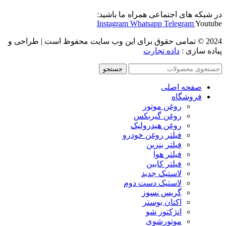
در شبکه های اجتماعی همراه ما باشید:
Instagram
Whatsapp
Telegram
Youtube
2024 © تمامی حقوق برای این وب سایت محفوظ است | طراحی و
پیاده سازی :
داده تجارت
جستجو
صفحه اصلی
فروشگاه
روغن موتور
روغن گیربکس
روغن هیدرولیک
فیلتر روغن خودرو
فیلتر بنزین
فیلتر هوا
فیلتر کابین
لاستیک جدید
لاستیک دست دوم
گریس نسوز
اکتان بوستر
انژکتور شو
موتورشوی