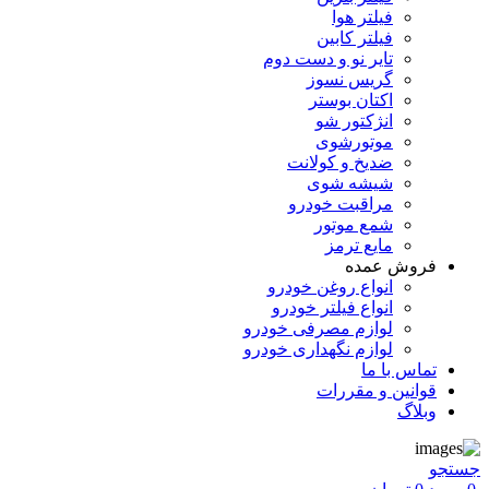
فیلتر هوا
فیلتر کابین
تایر نو و دست دوم
گریس نسوز
اکتان بوستر
انژکتور شو
موتورشوی
ضدیخ و کولانت
شیشه شوی
مراقبت خودرو
شمع موتور
مایع ترمز
فروش عمده
انواع روغن خودرو
انواع فیلتر خودرو
لوازم مصرفی خودرو
لوازم نگهداری خودرو
تماس با ما
قوانین و مقررات
وبلاگ
جستجو