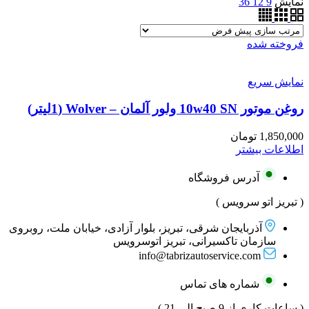
نمایش
9
12
36
فروخته شده
نمایش سریع
روغن موتور 10w40 SN ولور آلمان – Wolver (1لیتر)
1,850,000
تومان
اطلاعات بیشتر
آدرس فروشگاه
( تبریز اتو سرویس )
آذربایجان شرقی، تبریز، بلوار آزادی، خیابان ملت، روبروی
سازمان تاکسیرانی، تبریز اتوسرویس
info@tabrizautoservice.com
شماره های تماس
( ساعات کاری از 9 صبح الی 21 )