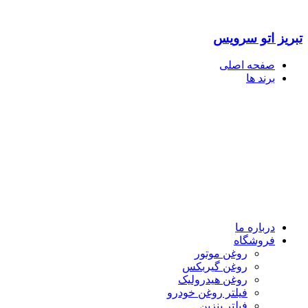
تبریز اتو سرویس
صفحه اصلی
برند ها
درباره ما
فروشگاه
روغن موتور
روغن گیربکس
روغن هیدرولیک
فیلتر روغن خودرو
فیلتر بنزین