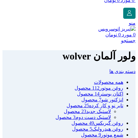
0
مورد
0
تومان
منو
0
مورد
0
تومان
جستجو
ولور آلمان wolver
دسته بندی ها
همه
محصولات
روغن موتور
112 محصول
اکتان بوستر
14 محصول
انژکتور شو
7 محصول
تایر نو و کار کرده
25 محصول
لاستیک جدید
23 محصول
لاستیک دست دوم
3 محصول
روغن گیربکس
49 محصول
روغن هیدرولیک
5 محصول
شمع موتور
9 محصول