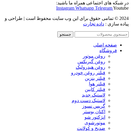
در شبکه های اجتماعی همراه ما باشید:
Instagram
Whatsapp
Telegram
Youtube
2024 © تمامی حقوق برای این وب سایت محفوظ است | طراحی و
پیاده سازی :
داده تجارت
جستجو
صفحه اصلی
فروشگاه
روغن موتور
روغن گیربکس
روغن هیدرولیک
فیلتر روغن خودرو
فیلتر بنزین
فیلتر هوا
فیلتر کابین
لاستیک جدید
لاستیک دست دوم
گریس نسوز
اکتان بوستر
انژکتور شو
موتورشوی
ضدیخ و کولانت