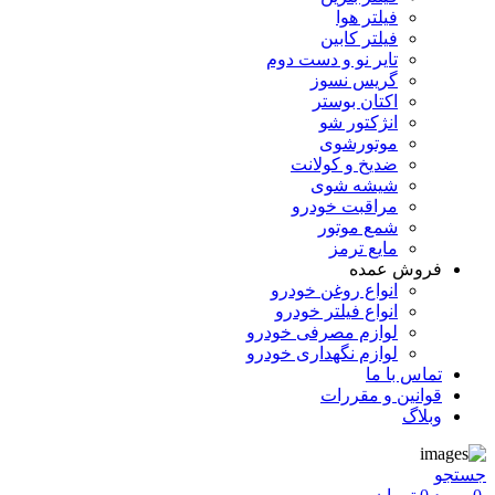
فیلتر هوا
فیلتر کابین
تایر نو و دست دوم
گریس نسوز
اکتان بوستر
انژکتور شو
موتورشوی
ضدیخ و کولانت
شیشه شوی
مراقبت خودرو
شمع موتور
مایع ترمز
فروش عمده
انواع روغن خودرو
انواع فیلتر خودرو
لوازم مصرفی خودرو
لوازم نگهداری خودرو
تماس با ما
قوانین و مقررات
وبلاگ
جستجو