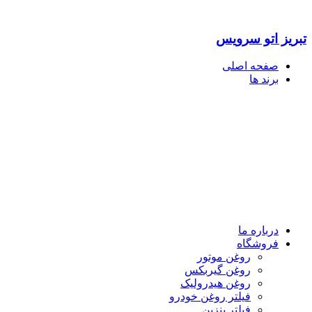
تبریز اتو سرویس
صفحه اصلی
برند ها
درباره ما
فروشگاه
روغن موتور
روغن گیربکس
روغن هیدرولیک
فیلتر روغن خودرو
فیلتر بنزین