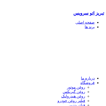
تبریز اتو سرویس
صفحه اصلی
برند ها
درباره ما
فروشگاه
روغن موتور
روغن گیربکس
روغن هیدرولیک
فیلتر روغن خودرو
فیلتر بنزین