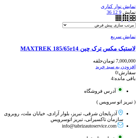
نمایش نوار کناری
نمایش
9
12
36
نمایش سریع
لاستیک مکس ترک چین MAXTREK 185/65r14
7,000,000
تومان
حلقه
افزودن به سبد خرید
سفارش:
0
باقی مانده:
4
آدرس فروشگاه
( تبریز اتو سرویس )
آذربایجان شرقی، تبریز، بلوار آزادی، خیابان ملت، روبروی
سازمان تاکسیرانی، تبریز اتوسرویس
info@tabrizautoservice.com