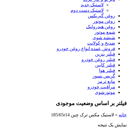
لاستیک جدید
لاستیک دست دوم
روغن گیربکس
روغن موتور
روغن هیدرولیک
شمع موتور
شیشه شوی
ضدیخ و کولانت
فروش عمده انواع روغن خودرو
فیلتر بنزین
فیلتر روغن خودرو
فیلتر کابین
فیلتر هوا
گریس نسوز
مایع ترمز
مراقبت خودرو
موتورشوی
فیلتر بر اساس وضعیت موجودی
خانه
»
لاستیک مکس ترک چین 185/65r14
نمایش یک نتیجه